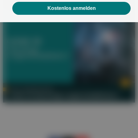
doch Asthma?
Kostenlos anmelden
OA DR. JOHANNES BILEK
COVID-19: Was bringt Lungenrehabilitation?