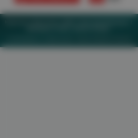
Impressum
Datenschutz
BaFG
Nutzungsbedingungen
Mediadaten & Tarife
Zwecke anzeigen
© 2026
MeinMed.at
– All rights reserved – Wissen für Mediziner:
Gesund.at