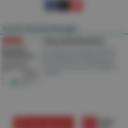
Unsere Wochenzeitungen
Gesundheitsseiten
Hier finden Sie die aktuelle Ausgabe der
Gesundheitsberichterstattung in den 120
Wochenzeitungen der RegionalMedien
Austria sowie ein Archiv der vergangenen
Ausgaben.