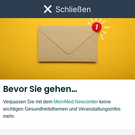
Link zur Startseite
Schließen
Öf
PROF. DR. GABOR KOVACS
Lungenhochdruck – wenn die Luft wegbleibt
Bevor Sie gehen…
Verpassen Sie mit dem
MeinMed-Newsletter
keine
wichtigen Gesundheitsthemen und Veranstaltungsinfos
mehr.
DR. MICHAELA POPP
Atemprobleme durch Allergien – Oder vielleicht