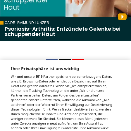
OA DR. RAIMUND LUNZER
Psoriasis-Arthritis: Entzündete Gelenke bei
schuppender Haut
Ihre Privatsphäre ist uns wichtig
Wir und unsere
1019
Partner speichern personenbezogene Daten,
wie z.B. Browsing-Daten oder eindeutige Bezeichner, auf Ihrem
Gerät und greifen darauf zu. Wenn Sie „Ich akzeptiere“ wählen,
Unsere Wochenzeitungen
können die Tracking-Technologien die unter „Wir und unsere
Partner verarbeiten Daten, um Folgendes bereitzustellen“
Gesundheitsseiten
genannten Zwecke unterstützen, während die Auswahl von „Alle
ablehnen“ oder der Widerruf Ihrer Einwilligung zur Deaktivierung
dieser Technologien führt. Wenn Tracker deaktiviert sind, werden
Hier finden Sie die aktuelle Ausgabe der
Ihnen möglicherweise Inhalte und Anzeigen präsentiert, die
Gesundheitsberichterstattung in den 120
weniger relevant für Sie sind. Sie können dieses Menü jederzeit
Wochenzeitungen der RegionalMedien
unter Zwecke anzeigen erneut aufrufen, um Ihre Auswahl zu
ändern oder Ihre Einwilligung zu widerrufe. Ihre Auswahl wirkt
Austria sowie ein Archiv der vergangenen