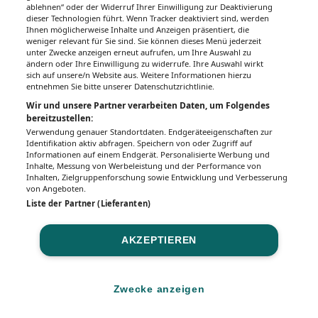
Gesundheitsseiten
ablehnen“ oder der Widerruf Ihrer Einwilligung zur Deaktivierung
dieser Technologien führt. Wenn Tracker deaktiviert sind, werden
Hier finden Sie die aktuelle Ausgabe der
Ihnen möglicherweise Inhalte und Anzeigen präsentiert, die
Gesundheitsberichterstattung in den 120
weniger relevant für Sie sind. Sie können dieses Menü jederzeit
Wochenzeitungen der RegionalMedien
unter Zwecke anzeigen erneut aufrufen, um Ihre Auswahl zu
ändern oder Ihre Einwilligung zu widerrufe. Ihre Auswahl wirkt
Austria sowie ein Archiv der vergangenen
sich auf unsere/n Website aus. Weitere Informationen hierzu
Ausgaben.
entnehmen Sie bitte unserer Datenschutzrichtlinie.
Wir und unsere Partner verarbeiten Daten, um Folgendes
bereitzustellen:
Verwendung genauer Standortdaten. Endgeräteeigenschaften zur
Identifikation aktiv abfragen. Speichern von oder Zugriff auf
Informationen auf einem Endgerät. Personalisierte Werbung und
Inhalte, Messung von Werbeleistung und der Performance von
Inhalten, Zielgruppenforschung sowie Entwicklung und Verbesserung
von Angeboten.
Liste der Partner (Lieferanten)
AKZEPTIEREN
Impressum
Datenschutz
BaFG
Nutzungsbedingungen
Mediadaten & Tarife
Zwecke anzeigen
Zwecke anzeigen
© 2026
MeinMed.at
– All rights reserved – Wissen für Mediziner:
Gesund.at