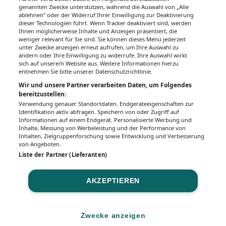
Gesundheitsseiten
genannten Zwecke unterstützen, während die Auswahl von „Alle
ablehnen“ oder der Widerruf Ihrer Einwilligung zur Deaktivierung
dieser Technologien führt. Wenn Tracker deaktiviert sind, werden
Hier finden Sie die aktuelle Ausgabe der
Ihnen möglicherweise Inhalte und Anzeigen präsentiert, die
Gesundheitsberichterstattung in den 120
weniger relevant für Sie sind. Sie können dieses Menü jederzeit
Wochenzeitungen der RegionalMedien
unter Zwecke anzeigen erneut aufrufen, um Ihre Auswahl zu
ändern oder Ihre Einwilligung zu widerrufe. Ihre Auswahl wirkt
Austria sowie ein Archiv der vergangenen
sich auf unsere/n Website aus. Weitere Informationen hierzu
Ausgaben.
entnehmen Sie bitte unserer Datenschutzrichtlinie.
Wir und unsere Partner verarbeiten Daten, um Folgendes
bereitzustellen:
Verwendung genauer Standortdaten. Endgeräteeigenschaften zur
Identifikation aktiv abfragen. Speichern von oder Zugriff auf
Informationen auf einem Endgerät. Personalisierte Werbung und
Inhalte, Messung von Werbeleistung und der Performance von
Inhalten, Zielgruppenforschung sowie Entwicklung und Verbesserung
von Angeboten.
Liste der Partner (Lieferanten)
AKZEPTIEREN
Impressum
Datenschutz
BaFG
Nutzungsbedingungen
Mediadaten & Tarife
Zwecke anzeigen
Zwecke anzeigen