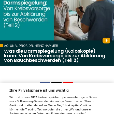
AO. UNIV.-PROF. DR. HEINZ HAMMER
Was die Darmspiegelung (Koloskopie)
kann: Von Krebsvorsorge bis zur Abklärung
von Bauchbeschwerden (Teil 2)
Ihre Privatsphäre ist uns wichtig
Wir und unsere
1017
Partner speichern personenbezogene Daten,
wie z.B. Browsing-Daten oder eindeutige Bezeichner, auf Ihrem
Gerät und greifen darauf zu. Wenn Sie „Ich akzeptiere“ wählen,
Unsere Wochenzeitungen
können die Tracking-Technologien die unter „Wir und unsere
Partner verarbeiten Daten, um Folgendes bereitzustellen“