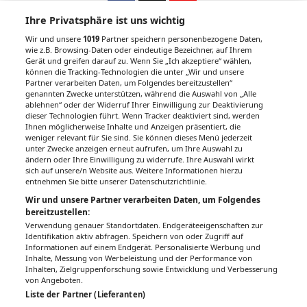
Ihre Privatsphäre ist uns wichtig
Wir und unsere
1019
Partner speichern personenbezogene Daten,
wie z.B. Browsing-Daten oder eindeutige Bezeichner, auf Ihrem
Gerät und greifen darauf zu. Wenn Sie „Ich akzeptiere“ wählen,
Unsere Wochenzeitungen
können die Tracking-Technologien die unter „Wir und unsere
Partner verarbeiten Daten, um Folgendes bereitzustellen“
Gesundheitsseiten
genannten Zwecke unterstützen, während die Auswahl von „Alle
ablehnen“ oder der Widerruf Ihrer Einwilligung zur Deaktivierung
dieser Technologien führt. Wenn Tracker deaktiviert sind, werden
Hier finden Sie die aktuelle Ausgabe der
Ihnen möglicherweise Inhalte und Anzeigen präsentiert, die
Gesundheitsberichterstattung in den 120
weniger relevant für Sie sind. Sie können dieses Menü jederzeit
Wochenzeitungen der RegionalMedien
unter Zwecke anzeigen erneut aufrufen, um Ihre Auswahl zu
ändern oder Ihre Einwilligung zu widerrufe. Ihre Auswahl wirkt
Austria sowie ein Archiv der vergangenen
sich auf unsere/n Website aus. Weitere Informationen hierzu
Ausgaben.
entnehmen Sie bitte unserer Datenschutzrichtlinie.
Wir und unsere Partner verarbeiten Daten, um Folgendes
bereitzustellen:
Verwendung genauer Standortdaten. Endgeräteeigenschaften zur
Identifikation aktiv abfragen. Speichern von oder Zugriff auf
Informationen auf einem Endgerät. Personalisierte Werbung und
Inhalte, Messung von Werbeleistung und der Performance von
Inhalten, Zielgruppenforschung sowie Entwicklung und Verbesserung
von Angeboten.
Liste der Partner (Lieferanten)