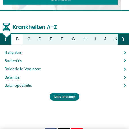
Krankheiten A–Z
A
B
C
D
E
F
G
H
I
J
K
L
❮
❯
Liste nach links bewegen
Li
Babyakne
Badeotitis
Bakterielle Vaginose
Balanitis
Balanoposthitis
Alles anzeigen