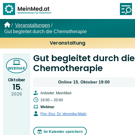
Link zur Startseite
Öf
Veranstaltungen
Gut begleitet durch die Chemotherapie
Veranstaltung
Gut begleitet durch die
Chemotherapie
WEBINAR
Oktober
Online
·
15. Oktober
·
19:00
15
Anbieter: MeinMed
2026
19:00 – 20:00
Webinar
Priv.-Doz. Dr. Veronika Matzi
Im Kalender speichern