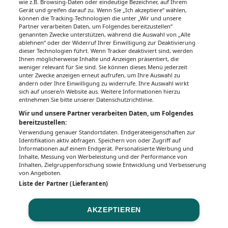
wie z.B. Browsing-Daten oder eindeutige Bezeichner, auf Ihrem
Gerät und greifen darauf zu. Wenn Sie „Ich akzeptiere“ wählen,
Unsere Wochenzeitungen
können die Tracking-Technologien die unter „Wir und unsere
Partner verarbeiten Daten, um Folgendes bereitzustellen“
Gesundheitsseiten
genannten Zwecke unterstützen, während die Auswahl von „Alle
ablehnen“ oder der Widerruf Ihrer Einwilligung zur Deaktivierung
dieser Technologien führt. Wenn Tracker deaktiviert sind, werden
Hier finden Sie die aktuelle Ausgabe der
Ihnen möglicherweise Inhalte und Anzeigen präsentiert, die
Gesundheitsberichterstattung in den 120
weniger relevant für Sie sind. Sie können dieses Menü jederzeit
Wochenzeitungen der RegionalMedien
unter Zwecke anzeigen erneut aufrufen, um Ihre Auswahl zu
ändern oder Ihre Einwilligung zu widerrufe. Ihre Auswahl wirkt
Austria sowie ein Archiv der vergangenen
sich auf unsere/n Website aus. Weitere Informationen hierzu
Ausgaben.
entnehmen Sie bitte unserer Datenschutzrichtlinie.
Wir und unsere Partner verarbeiten Daten, um Folgendes
bereitzustellen:
Verwendung genauer Standortdaten. Endgeräteeigenschaften zur
Identifikation aktiv abfragen. Speichern von oder Zugriff auf
Informationen auf einem Endgerät. Personalisierte Werbung und
Inhalte, Messung von Werbeleistung und der Performance von
Inhalten, Zielgruppenforschung sowie Entwicklung und Verbesserung
von Angeboten.
Liste der Partner (Lieferanten)
AKZEPTIEREN