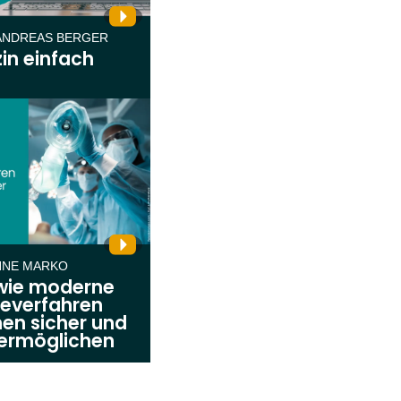
ANDREAS BERGER
in einfach
NNE MARKO
 wie moderne
everfahren
en sicher und
 ermöglichen