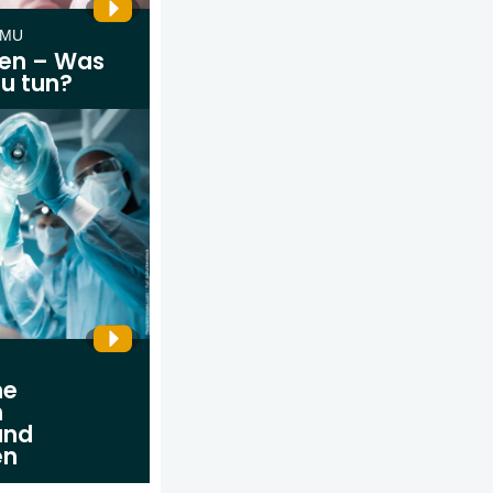
OMU
en – Was
zu tun?
ne
n
und
en