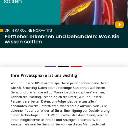
DR.IN KAROLINE HORVATITS
Fettleber erkennen und behandeln: Was Sie
wissen sollten
Ihre Privatsphäre ist uns wichtig
Wir und unsere
1019
Partner speichern personenbezogene Daten,
wie z.B. Browsing-Daten oder eindeutige Bezeichner, auf Ihrem
Gerät und greifen darauf zu. Wenn Sie „Ich akzeptiere“ wählen,
Unsere Wochenzeitungen
können die Tracking-Technologien die unter „Wir und unsere
Partner verarbeiten Daten, um Folgendes bereitzustellen“
Gesundheitsseiten
genannten Zwecke unterstützen, während die Auswahl von „Alle
ablehnen“ oder der Widerruf Ihrer Einwilligung zur Deaktivierung
dieser Technologien führt. Wenn Tracker deaktiviert sind, werden
Hier finden Sie die aktuelle Ausgabe der
Ihnen möglicherweise Inhalte und Anzeigen präsentiert, die
Gesundheitsberichterstattung in den 120
weniger relevant für Sie sind. Sie können dieses Menü jederzeit