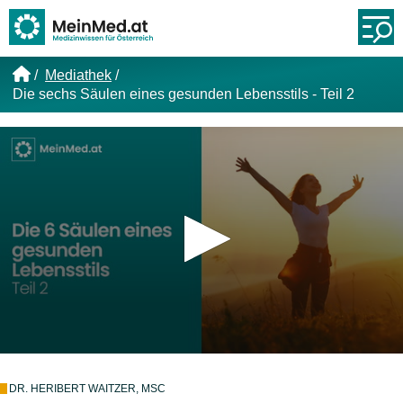
Link zur Startseite
Öf
Mediathek
Die sechs Säulen eines gesunden Lebensstils - Teil 2
DR. HERIBERT WAITZER, MSC