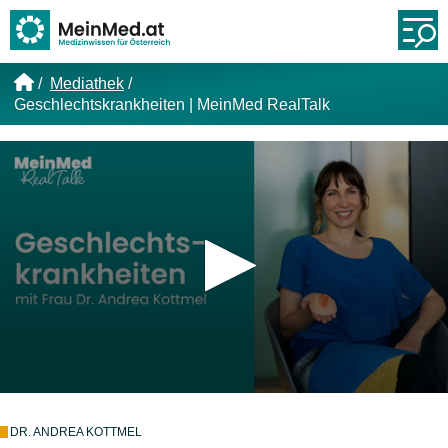
Link zur Startseite
Öf
Mediathek
Geschlechtskrankheiten | MeinMed RealTalk
DR. ANDREA KOTTMEL