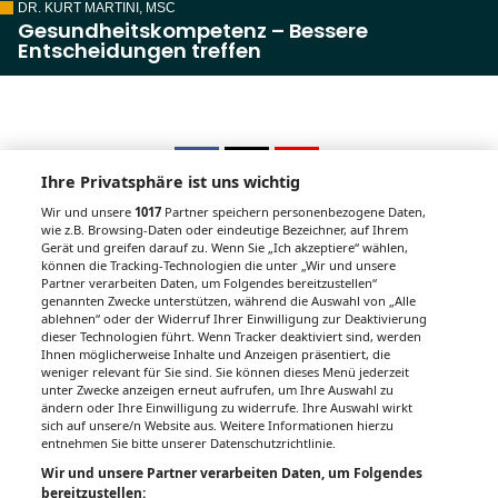
DR. KURT MARTINI, MSC
Gesundheitskompetenz – Bessere
Entscheidungen treffen
Ihre Privatsphäre ist uns wichtig
Wir und unsere
1017
Partner speichern personenbezogene Daten,
wie z.B. Browsing-Daten oder eindeutige Bezeichner, auf Ihrem
Gerät und greifen darauf zu. Wenn Sie „Ich akzeptiere“ wählen,
Unsere Wochenzeitungen
können die Tracking-Technologien die unter „Wir und unsere
Partner verarbeiten Daten, um Folgendes bereitzustellen“
Gesundheitsseiten
genannten Zwecke unterstützen, während die Auswahl von „Alle
ablehnen“ oder der Widerruf Ihrer Einwilligung zur Deaktivierung
dieser Technologien führt. Wenn Tracker deaktiviert sind, werden
Hier finden Sie die aktuelle Ausgabe der
Ihnen möglicherweise Inhalte und Anzeigen präsentiert, die
Gesundheitsberichterstattung in den 120
weniger relevant für Sie sind. Sie können dieses Menü jederzeit
Wochenzeitungen der RegionalMedien
unter Zwecke anzeigen erneut aufrufen, um Ihre Auswahl zu
ändern oder Ihre Einwilligung zu widerrufe. Ihre Auswahl wirkt
Austria sowie ein Archiv der vergangenen
sich auf unsere/n Website aus. Weitere Informationen hierzu
Ausgaben.
entnehmen Sie bitte unserer Datenschutzrichtlinie.
Wir und unsere Partner verarbeiten Daten, um Folgendes
bereitzustellen: