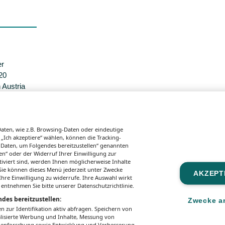
er
20
 Austria
sgaben.
ten, wie z.B. Browsing-Daten oder eindeutige
 „Ich akzeptiere“ wählen, können die Tracking-
 Daten, um Folgendes bereitzustellen“ genannten
n“ oder der Widerruf Ihrer Einwilligung zur
tiviert sind, werden Ihnen möglicherweise Inhalte
. Sie können dieses Menü jederzeit unter Zwecke
AKZEPT
hre Einwilligung zu widerrufe. Ihre Auswahl wirkt
 entnehmen Sie bitte unserer Datenschutzrichtlinie.
des bereitzustellen:
Zwecke a
zur Identifikation aktiv abfragen. Speichern von
alisierte Werbung und Inhalte, Messung von
ppenforschung sowie Entwicklung und Verbesserung