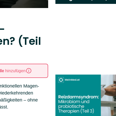
–
n? (Teil
le
hinzufügen
nktionellen Magen-
 wiederkehrenden
äßigkeiten – ohne
sst.