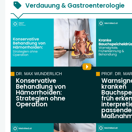
Verdauung & Gastroenterologie
DR. MAX WUNDERLICH
PROF. DR. MA
Konservative
Warnsigna
Behandlung von
kranken
Hämorrhoiden:
Bauchspe
Strategien ohne
früh erken
Operation
interpreti
passende
Maßnahme