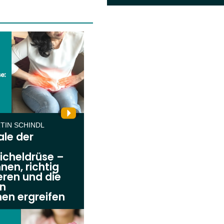
RTIN SCHINDL
le der
icheldrüse –
nen, richtig
eren und die
n
n ergreifen