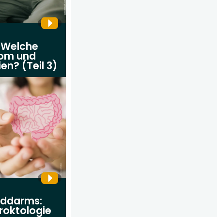
 Welche
iom und
en? (Teil 3)
nddarms:
roktologie