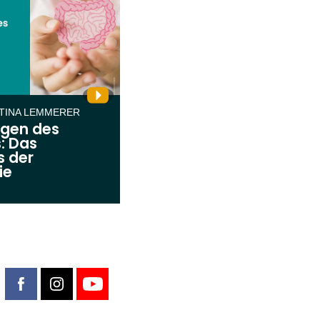
RTINA LEMMERER
ngen des
: Das
s der
ie