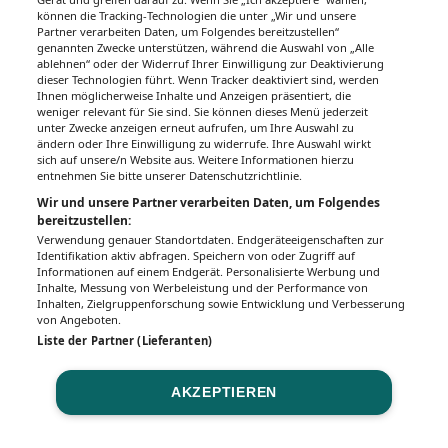
Unsere Wochenzeitungen
können die Tracking-Technologien die unter „Wir und unsere
Partner verarbeiten Daten, um Folgendes bereitzustellen“
Gesundheitsseiten
genannten Zwecke unterstützen, während die Auswahl von „Alle
ablehnen“ oder der Widerruf Ihrer Einwilligung zur Deaktivierung
dieser Technologien führt. Wenn Tracker deaktiviert sind, werden
Hier finden Sie die aktuelle Ausgabe der
Ihnen möglicherweise Inhalte und Anzeigen präsentiert, die
Gesundheitsberichterstattung in den 120
weniger relevant für Sie sind. Sie können dieses Menü jederzeit
Wochenzeitungen der RegionalMedien
unter Zwecke anzeigen erneut aufrufen, um Ihre Auswahl zu
ändern oder Ihre Einwilligung zu widerrufe. Ihre Auswahl wirkt
Austria sowie ein Archiv der vergangenen
sich auf unsere/n Website aus. Weitere Informationen hierzu
Ausgaben.
entnehmen Sie bitte unserer Datenschutzrichtlinie.
Wir und unsere Partner verarbeiten Daten, um Folgendes
bereitzustellen:
Verwendung genauer Standortdaten. Endgeräteeigenschaften zur
Identifikation aktiv abfragen. Speichern von oder Zugriff auf
Informationen auf einem Endgerät. Personalisierte Werbung und
Inhalte, Messung von Werbeleistung und der Performance von
Inhalten, Zielgruppenforschung sowie Entwicklung und Verbesserung
von Angeboten.
Liste der Partner (Lieferanten)
AKZEPTIEREN
Impressum
Datenschutz
BaFG
Nutzungsbedingungen