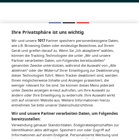
Ihre Privatsphäre ist uns wichtig
Wir und unsere
1017
Partner speichern personenbezogene Daten,
wie z.B. Browsing-Daten oder eindeutige Bezeichner, auf Ihrem
Gerät und greifen darauf zu. Wenn Sie „Ich akzeptiere“ wählen,
Unsere Wochenzeitungen
können die Tracking-Technologien die unter „Wir und unsere
Partner verarbeiten Daten, um Folgendes bereitzustellen“
Gesundheitsseiten
genannten Zwecke unterstützen, während die Auswahl von „Alle
ablehnen“ oder der Widerruf Ihrer Einwilligung zur Deaktivierung
dieser Technologien führt. Wenn Tracker deaktiviert sind, werden
Hier finden Sie die aktuelle Ausgabe der
Ihnen möglicherweise Inhalte und Anzeigen präsentiert, die
Gesundheitsberichterstattung in den 120
weniger relevant für Sie sind. Sie können dieses Menü jederzeit
Wochenzeitungen der RegionalMedien
unter Zwecke anzeigen erneut aufrufen, um Ihre Auswahl zu
ändern oder Ihre Einwilligung zu widerrufe. Ihre Auswahl wirkt
Austria sowie ein Archiv der vergangenen
sich auf unsere/n Website aus. Weitere Informationen hierzu
Ausgaben.
entnehmen Sie bitte unserer Datenschutzrichtlinie.
Wir und unsere Partner verarbeiten Daten, um Folgendes
bereitzustellen:
Verwendung genauer Standortdaten. Endgeräteeigenschaften zur
Identifikation aktiv abfragen. Speichern von oder Zugriff auf
Informationen auf einem Endgerät. Personalisierte Werbung und