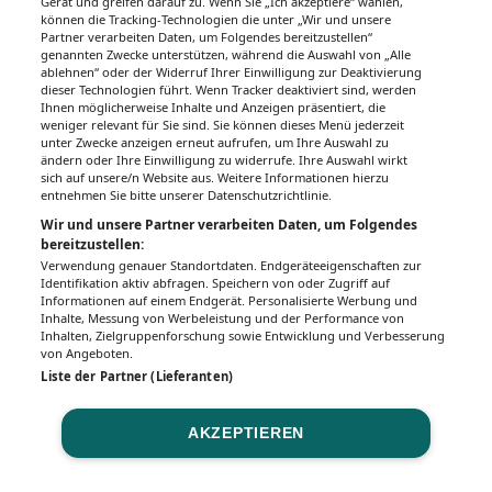
Gerät und greifen darauf zu. Wenn Sie „Ich akzeptiere“ wählen,
Unsere Wochenzeitungen
können die Tracking-Technologien die unter „Wir und unsere
Partner verarbeiten Daten, um Folgendes bereitzustellen“
Gesundheitsseiten
genannten Zwecke unterstützen, während die Auswahl von „Alle
ablehnen“ oder der Widerruf Ihrer Einwilligung zur Deaktivierung
dieser Technologien führt. Wenn Tracker deaktiviert sind, werden
Hier finden Sie die aktuelle Ausgabe der
Ihnen möglicherweise Inhalte und Anzeigen präsentiert, die
Gesundheitsberichterstattung in den 120
weniger relevant für Sie sind. Sie können dieses Menü jederzeit
unter Zwecke anzeigen erneut aufrufen, um Ihre Auswahl zu
Wochenzeitungen der RegionalMedien
ändern oder Ihre Einwilligung zu widerrufe. Ihre Auswahl wirkt
Austria sowie ein Archiv der vergangenen
sich auf unsere/n Website aus. Weitere Informationen hierzu
Ausgaben.
entnehmen Sie bitte unserer Datenschutzrichtlinie.
Wir und unsere Partner verarbeiten Daten, um Folgendes
bereitzustellen:
Verwendung genauer Standortdaten. Endgeräteeigenschaften zur
Identifikation aktiv abfragen. Speichern von oder Zugriff auf
Informationen auf einem Endgerät. Personalisierte Werbung und
Inhalte, Messung von Werbeleistung und der Performance von
Inhalten, Zielgruppenforschung sowie Entwicklung und Verbesserung
von Angeboten.
Liste der Partner (Lieferanten)
AKZEPTIEREN
Impressum
Datenschutz
BaFG
Nutzungsbedingungen