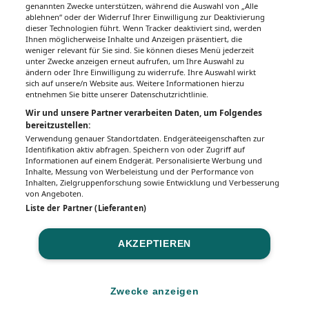
Gesundheitsseiten
genannten Zwecke unterstützen, während die Auswahl von „Alle
ablehnen“ oder der Widerruf Ihrer Einwilligung zur Deaktivierung
dieser Technologien führt. Wenn Tracker deaktiviert sind, werden
Hier finden Sie die aktuelle Ausgabe der
Ihnen möglicherweise Inhalte und Anzeigen präsentiert, die
Gesundheitsberichterstattung in den 120
weniger relevant für Sie sind. Sie können dieses Menü jederzeit
Wochenzeitungen der RegionalMedien
unter Zwecke anzeigen erneut aufrufen, um Ihre Auswahl zu
ändern oder Ihre Einwilligung zu widerrufe. Ihre Auswahl wirkt
Austria sowie ein Archiv der vergangenen
sich auf unsere/n Website aus. Weitere Informationen hierzu
Ausgaben.
entnehmen Sie bitte unserer Datenschutzrichtlinie.
Wir und unsere Partner verarbeiten Daten, um Folgendes
bereitzustellen:
Verwendung genauer Standortdaten. Endgeräteeigenschaften zur
Identifikation aktiv abfragen. Speichern von oder Zugriff auf
Informationen auf einem Endgerät. Personalisierte Werbung und
Inhalte, Messung von Werbeleistung und der Performance von
Inhalten, Zielgruppenforschung sowie Entwicklung und Verbesserung
von Angeboten.
Liste der Partner (Lieferanten)
AKZEPTIEREN
Impressum
Datenschutz
BaFG
Nutzungsbedingungen
Mediadaten & Tarife
Zwecke anzeigen
Zwecke anzeigen