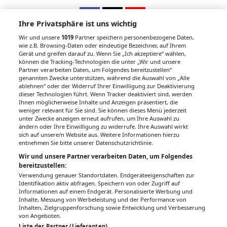
Ihre Privatsphäre ist uns wichtig
Wir und unsere
1019
Partner speichern personenbezogene Daten,
wie z.B. Browsing-Daten oder eindeutige Bezeichner, auf Ihrem
Gerät und greifen darauf zu. Wenn Sie „Ich akzeptiere“ wählen,
Unsere Wochenzeitungen
können die Tracking-Technologien die unter „Wir und unsere
Partner verarbeiten Daten, um Folgendes bereitzustellen“
Gesundheitsseiten
genannten Zwecke unterstützen, während die Auswahl von „Alle
ablehnen“ oder der Widerruf Ihrer Einwilligung zur Deaktivierung
dieser Technologien führt. Wenn Tracker deaktiviert sind, werden
Hier finden Sie die aktuelle Ausgabe der
Ihnen möglicherweise Inhalte und Anzeigen präsentiert, die
Gesundheitsberichterstattung in den 120
weniger relevant für Sie sind. Sie können dieses Menü jederzeit
Wochenzeitungen der RegionalMedien
unter Zwecke anzeigen erneut aufrufen, um Ihre Auswahl zu
ändern oder Ihre Einwilligung zu widerrufe. Ihre Auswahl wirkt
Austria sowie ein Archiv der vergangenen
sich auf unsere/n Website aus. Weitere Informationen hierzu
Ausgaben.
entnehmen Sie bitte unserer Datenschutzrichtlinie.
Wir und unsere Partner verarbeiten Daten, um Folgendes
bereitzustellen:
Verwendung genauer Standortdaten. Endgeräteeigenschaften zur
Identifikation aktiv abfragen. Speichern von oder Zugriff auf
Informationen auf einem Endgerät. Personalisierte Werbung und
Inhalte, Messung von Werbeleistung und der Performance von
Inhalten, Zielgruppenforschung sowie Entwicklung und Verbesserung
von Angeboten.
Liste der Partner (Lieferanten)