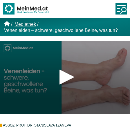
Link zur Startseite
Öf
Mediathek
Venenleiden – schwere, geschwollene Beine, was tun?
ASSOZ. PROF. DR. STANISLAVA TZANEVA