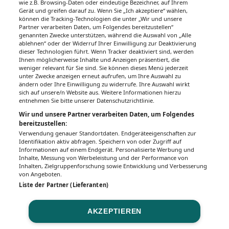
wie z.B. Browsing-Daten oder eindeutige Bezeichner, auf Ihrem
Gerät und greifen darauf zu. Wenn Sie „Ich akzeptiere“ wählen,
Unsere Wochenzeitungen
können die Tracking-Technologien die unter „Wir und unsere
Partner verarbeiten Daten, um Folgendes bereitzustellen“
Gesundheitsseiten
genannten Zwecke unterstützen, während die Auswahl von „Alle
ablehnen“ oder der Widerruf Ihrer Einwilligung zur Deaktivierung
dieser Technologien führt. Wenn Tracker deaktiviert sind, werden
Hier finden Sie die aktuelle Ausgabe der
Ihnen möglicherweise Inhalte und Anzeigen präsentiert, die
Gesundheitsberichterstattung in den 120
weniger relevant für Sie sind. Sie können dieses Menü jederzeit
Wochenzeitungen der RegionalMedien
unter Zwecke anzeigen erneut aufrufen, um Ihre Auswahl zu
ändern oder Ihre Einwilligung zu widerrufe. Ihre Auswahl wirkt
Austria sowie ein Archiv der vergangenen
sich auf unsere/n Website aus. Weitere Informationen hierzu
Ausgaben.
entnehmen Sie bitte unserer Datenschutzrichtlinie.
Wir und unsere Partner verarbeiten Daten, um Folgendes
bereitzustellen:
Verwendung genauer Standortdaten. Endgeräteeigenschaften zur
Identifikation aktiv abfragen. Speichern von oder Zugriff auf
Informationen auf einem Endgerät. Personalisierte Werbung und
Inhalte, Messung von Werbeleistung und der Performance von
Inhalten, Zielgruppenforschung sowie Entwicklung und Verbesserung
von Angeboten.
Liste der Partner (Lieferanten)
AKZEPTIEREN