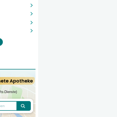
nete Apotheke
fts-Dienste)
Apotheken finden