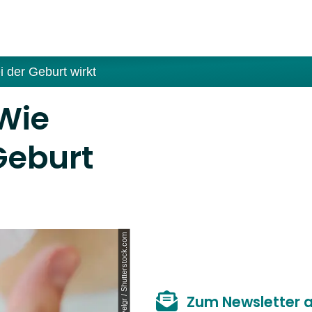
 der Geburt wirkt
Wie
Geburt
© pavelgr / Shutterstock.com
Zum Newsletter 