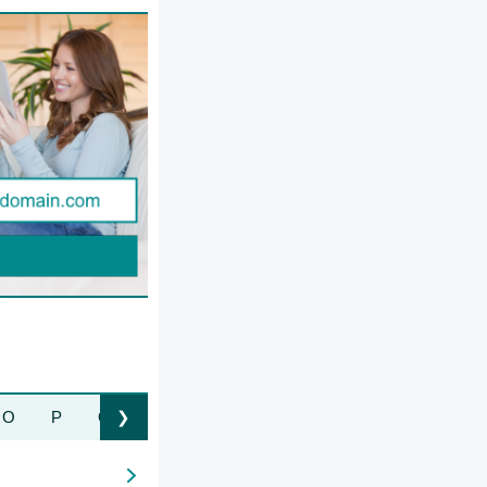
O
P
Q
R
S
T
U
V
W
Z
❯
Liste nach rechts bewegen