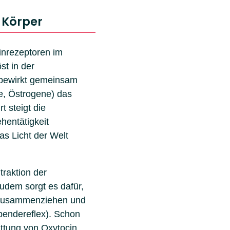
 Körper
inrezeptoren im
st in der
 bewirkt gemeinsam
e, Östrogene) das
 steigt die
hentätigkeit
as Licht der Welt
traktion der
udem sorgt es dafür,
t zusammenziehen und
spendereflex). Schon
ttung von Oxytocin.