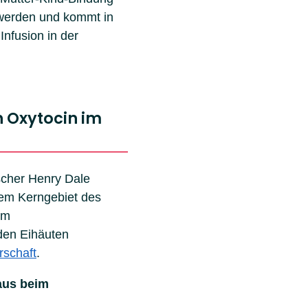
werden und kommt in
nfusion in der
 Oxytocin im
scher Henry Dale
em Kerngebiet des
im
den Eihäuten
schaft
.
aus beim