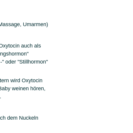
n, Massage, Umarmen)
xytocin auch als
ungshormon"
" oder "Stillhormon"
tern wird Oxytocin
 Baby weinen hören,
.
ach dem Nuckeln