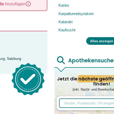
le
hinzufügen
Karies
Karpaltunnelsyndrom
Katarakt
Kaufsucht
Alles anzeigen
Apothekensuche
urg, Salzburg
Jetzt die
nächste geöff
finden!
(inkl. Nacht- und Bereitscha