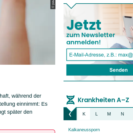
haft, während der
Krankheiten A–Z
tellung einnimmt: Es
ngt später den
E
F
G
H
I
J
K
L
M
N
❮
Liste nach links bewegen
Kalkaneussporn