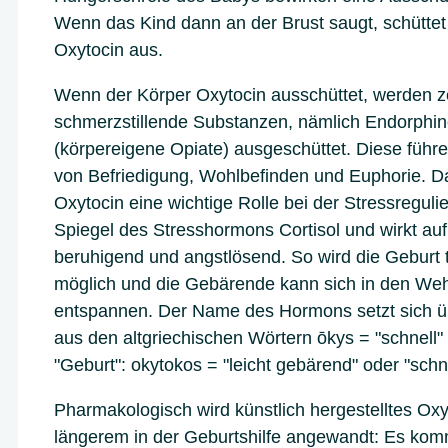
Wenn das Kind dann an der Brust saugt, schüttet 
Oxytocin aus.
Wenn der Körper Oxytocin ausschüttet, werden z
schmerzstillende Substanzen, nämlich Endorphi
(körpereigene Opiate) ausgeschüttet. Diese führ
von Befriedigung, Wohlbefinden und Euphorie. Da
Oxytocin eine wichtige Rolle bei der Stressreguli
Spiegel des Stresshormons
Cortisol und wirkt au
beruhigend und angstlösend. So wird die Geburt
möglich und die Gebärende kann sich in den W
entspannen. Der Name des Hormons setzt sich 
aus den altgriechischen Wörtern ōkys = "schnell"
"Geburt": okytokos = "leicht gebärend" oder "schn
Pharmakologisch wird künstlich hergestelltes Oxy
längerem in der Geburtshilfe angewandt: Es kom