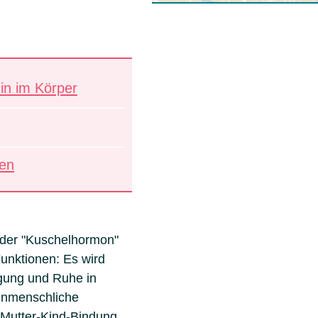
in im Körper
ten
 oder "Kuschelhormon"
unktionen: Es wird
gung und Ruhe in
enmenschliche
r Mutter-Kind-Bindung