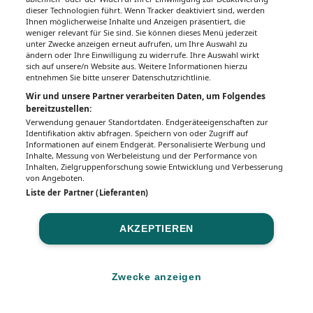
dieser Technologien führt. Wenn Tracker deaktiviert sind, werden
Ihnen möglicherweise Inhalte und Anzeigen präsentiert, die
weniger relevant für Sie sind. Sie können dieses Menü jederzeit
unter Zwecke anzeigen erneut aufrufen, um Ihre Auswahl zu
ändern oder Ihre Einwilligung zu widerrufe. Ihre Auswahl wirkt
sich auf unsere/n Website aus. Weitere Informationen hierzu
entnehmen Sie bitte unserer Datenschutzrichtlinie.
Wir und unsere Partner verarbeiten Daten, um Folgendes
bereitzustellen:
Verwendung genauer Standortdaten. Endgeräteeigenschaften zur
Identifikation aktiv abfragen. Speichern von oder Zugriff auf
Informationen auf einem Endgerät. Personalisierte Werbung und
Inhalte, Messung von Werbeleistung und der Performance von
Inhalten, Zielgruppenforschung sowie Entwicklung und Verbesserung
von Angeboten.
Liste der Partner (Lieferanten)
AKZEPTIEREN
Zwecke anzeigen