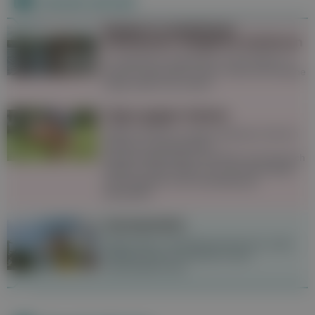
Derzeit aktuell
Baden in natürlichen
Gewässern: Mögliche Gefahren
In natürlichen Gewässern ist das Baden im
Sommer besonders schön. Doch auf manche
Dinge sollte man achten.
Tipps gegen Gelsen
Gelsen sind bis zu einem gewissen Grad im
Sommer unausweichlich,
Schutzvorkehrungen wie Netze sind dennoch
hilfreich. Stiche lassen sich mit Hausmitteln
wie Knoblauch und Lavendelöl gut
behandeln.
Sonnenstich
Starke Kopf- und Nackenschmerzen sowie
Übelkeit können Anzeichen eines
Sonnenstichs sein.