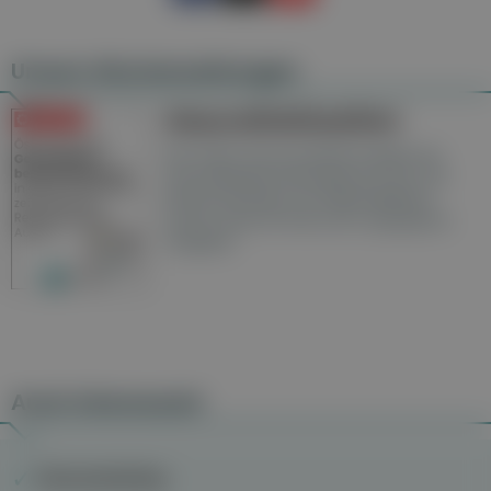
Unsere Wochenzeitungen
Gesundheitsseiten
Hier finden Sie die aktuelle Ausgabe der
Gesundheitsberichterstattung in den 120
Wochenzeitungen der RegionalMedien
Austria sowie ein Archiv der vergangenen
Ausgaben.
Auch interessant
Genusstraining