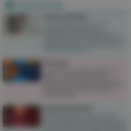
Neueste Beiträge
Lichen sclerosus
Lichen sclerosus ist eine chronisch
entzündliche Hauterkrankung im
Genitalbereich. Die Erkrankung geht mit
Juckreiz und Schmerzen einher und kann im
betroffenen Bereich zu Narbenbildung und
Hautschrumpfung führen.
Chemsex
Sex enthemmter, länger und intensiver zu
erleben – das ist für viele Chemsex-
User:innen das zentrale Motiv. Doch das
gesteigerte Lustempfinden hat seinen Preis,
denn Chemsex ist mit einer Vielzahl an
Risiken verbunden.
Speiseröhrenkrebs
Speiseröhrenkrebs ist eine eher seltene
Form der Krebserkrankung. Die Prognose ist
häufig ungünstig, da sich Speiseröhrenkrebs
oft erst zu einem späten Zeitpunkt bemerkbar