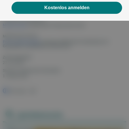
Mag. Birgit Guth
(medizinische Fachjournalistin, Autorin)
Kostenlos anmelden
Silke Brenner
(medizinische Fachjournalistin, Autorin)
Redaktionelle Bearbeitung:
Michael Leitner
(medizinischer Fachjournalist, Autor)
Medizinisches Review:
Prim. Dr. Albert Knauder
(Leitung der Abteilung für Gynäkologie und
Geburtshilfe, Landesklinikum Neunkirchen)
Zuletzt aktualisiert:
23. Juni 2025
Stand der medizinischen Information:
1. Februar 2022
ICD-Code:
B37
Apothekensuche