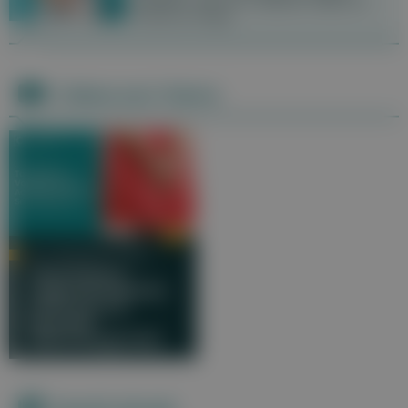
auftreten, sind nur in seltenen Fällen ein
Grund zur Sorge.
Videos zum Thema
DR. CHRISTINE CHUNG
Tabuthema
Vaginalinfektion.
Achtung vor
falscher
Selbstdiagnose!