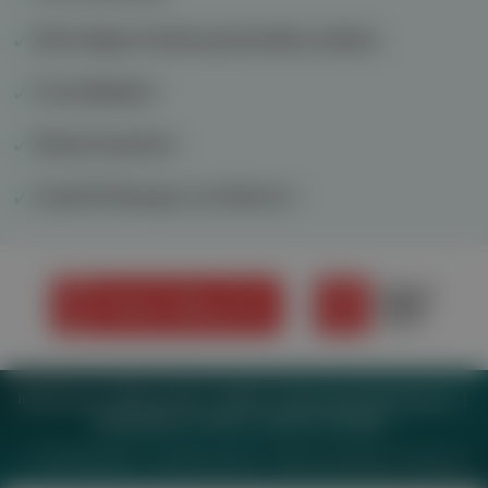
Mit richtiger Ernährung Darmflora stärken
Feuchtblattern
Messie-Syndrom
Kopf fit! Übungen von Woche 3
Impressum
Datenschutz
BaFG
Nutzungsbedingungen
Mediadaten & Tarife
Zwecke anzeigen
© 2026
MeinMed.at
– All rights reserved – Wissen für Mediziner:
Gesund.at