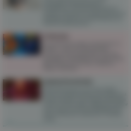
entzündliche Hauterkrankung im
Genitalbereich. Die Erkrankung geht mit
Juckreiz und Schmerzen einher und kann im
betroffenen Bereich zu Narbenbildung und
Hautschrumpfung führen.
Chemsex
Sex enthemmter, länger und intensiver zu
erleben – das ist für viele Chemsex-
User:innen das zentrale Motiv. Doch das
gesteigerte Lustempfinden hat seinen Preis,
denn Chemsex ist mit einer Vielzahl an
Risiken verbunden.
Speiseröhrenkrebs
Speiseröhrenkrebs ist eine eher seltene
Form der Krebserkrankung. Die Prognose ist
häufig ungünstig, da sich Speiseröhrenkrebs
oft erst zu einem späten Zeitpunkt bemerkbar
macht, jedoch hat sich die Überlebensrate
durch verbesserte medizinische Therapien
erhöht.