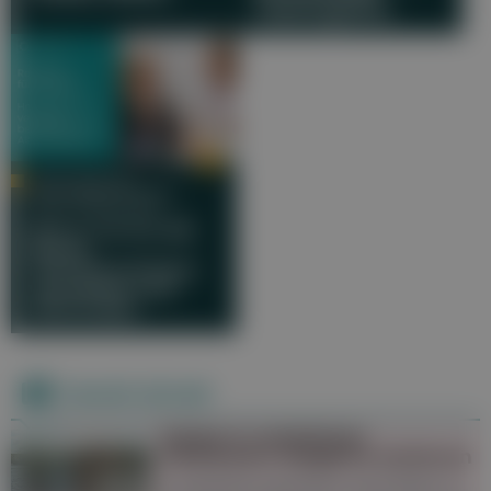
Lebensgefühl
OA DR. MICHAEL
RUTKOWSKI, BARBARA
GÖDL-PURRER, MSC
Rat & Tat für die
Blase!
Harninkontinenz
verstehen und
behandeln
Derzeit aktuell
Baden in natürlichen
Gewässern: Mögliche Gefahren
In natürlichen Gewässern ist das Baden im