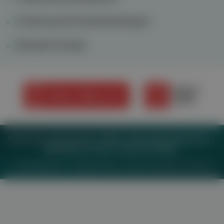
Ernährung bei Krebserkrankungen
Manuelle Therapie
Impressum
Datenschutz
BaFG
Nutzungsbedingungen
Mediadaten & Tarife
Zwecke anzeigen
© 2026
MeinMed.at
– All rights reserved – Wissen für Mediziner:
Gesund.at