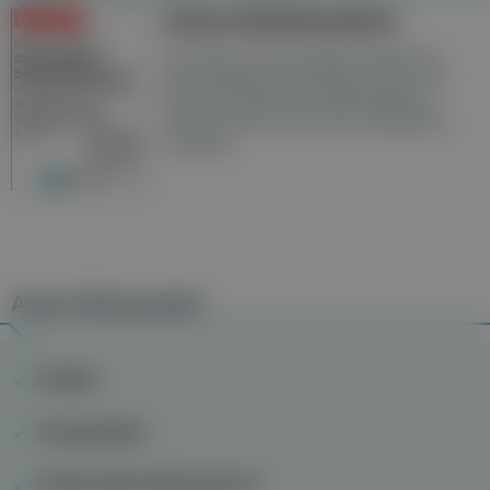
Gesundheitsseiten
Hier finden Sie die aktuelle Ausgabe der
Gesundheitsberichterstattung in den 120
Wochenzeitungen der RegionalMedien
Austria sowie ein Archiv der vergangenen
Ausgaben.
Auch interessant
Fußpilz
Augengrippe
Patientenblut Management