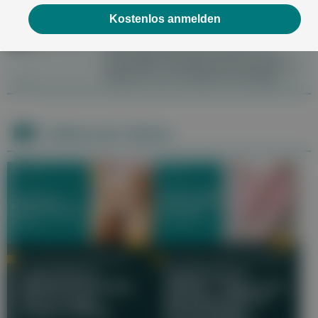
Schwangerschaft
Kostenlos anmelden
Harnwegsinfekte (Zystitis,
Blasenentzündung) kommen in der
Schwangerschaft relativ häufig vor. Die
hormonellen Veränderungen erleichtern es
Bakterien, bis in die Blase aufzusteigen.
Videos zum Thema
DR. PETRA PÖLZELBAUER
DR. MED. MAXIM KOCHERGIN
Tabuthema
Reizblase im
Blasenschwäche:
Alltag – Tipps und
Was Frauen
Behandlung für
wissen sollten
ein besseres