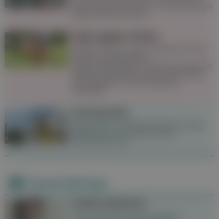
Sommer besonders schön. Doch auf manche
Dinge sollte man achten.
Tipps gegen Gelsen
Gelsen sind bis zu einem gewissen Grad im
Sommer unausweichlich,
Schutzvorkehrungen wie Netze sind dennoch
hilfreich. Stiche lassen sich mit Hausmitteln
wie Knoblauch und Lavendelöl gut
behandeln.
Sonnenstich
Starke Kopf- und Nackenschmerzen sowie
Übelkeit können Anzeichen eines
Sonnenstichs sein.
Neueste Beiträge
Lichen sclerosus
Lichen sclerosus ist eine chronisch