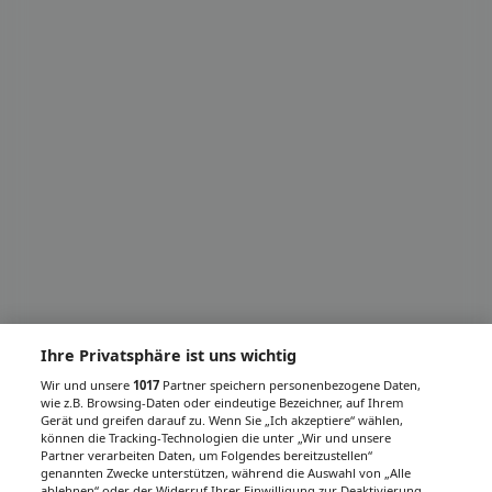
Ihre Privatsphäre ist uns wichtig
Wir und unsere
1017
Partner speichern personenbezogene Daten,
wie z.B. Browsing-Daten oder eindeutige Bezeichner, auf Ihrem
Gerät und greifen darauf zu. Wenn Sie „Ich akzeptiere“ wählen,
können die Tracking-Technologien die unter „Wir und unsere
Partner verarbeiten Daten, um Folgendes bereitzustellen“
genannten Zwecke unterstützen, während die Auswahl von „Alle
ablehnen“ oder der Widerruf Ihrer Einwilligung zur Deaktivierung