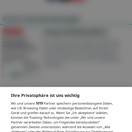
Unsere Wochenzeitungen
Gesundheitsseiten
Hier finden Sie die aktuelle Ausgabe der
Gesundheitsberichterstattung in den 120
Wochenzeitungen der RegionalMedien
Austria sowie ein Archiv der vergangenen
Ausgaben.
Ihre Privatsphäre ist uns wichtig
Wir und unsere
1019
Partner speichern personenbezogene Daten,
Auch interessant
wie z.B. Browsing-Daten oder eindeutige Bezeichner, auf Ihrem
Gerät und greifen darauf zu. Wenn Sie „Ich akzeptiere“ wählen,
können die Tracking-Technologien die unter „Wir und unsere
Partner verarbeiten Daten, um Folgendes bereitzustellen“
genannten Zwecke unterstützen, während die Auswahl von „Alle
Restless-Legs-Syndrom
ablehnen“ oder der Widerruf Ihrer Einwilligung zur Deaktivierung