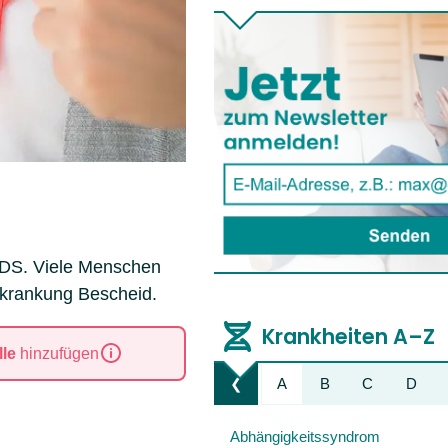
IDS. Viele Menschen
rkrankung Bescheid.
Krankheiten A–Z
le
hinzufügen
A
B
C
D
❮
Liste nach links bewegen
Abhängigkeitssyndrom