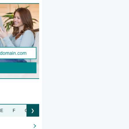
E
F
G
H
I
J
K
L
M
N
O
❯
Liste nach rechts bewegen