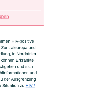
uppen
mmen HIV-positive
n Zentraleuropa und
lung, in Nordafrika
e können Erkrankte
achgehen und sich
hlinformationen und
 zu der Ausgrenzung
e Situation zu
HIV /