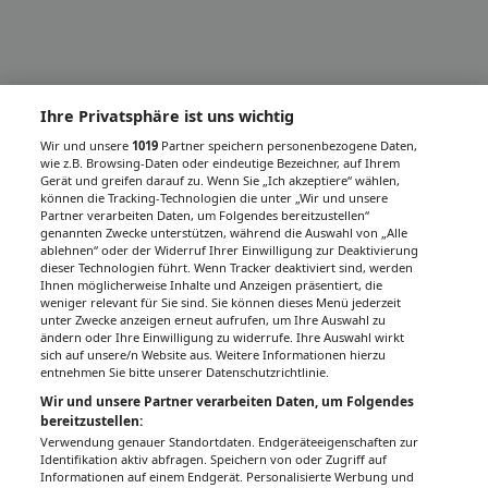
Ihre Privatsphäre ist uns wichtig
Wir und unsere
1019
Partner speichern personenbezogene Daten,
wie z.B. Browsing-Daten oder eindeutige Bezeichner, auf Ihrem
Gerät und greifen darauf zu. Wenn Sie „Ich akzeptiere“ wählen,
können die Tracking-Technologien die unter „Wir und unsere
Partner verarbeiten Daten, um Folgendes bereitzustellen“
genannten Zwecke unterstützen, während die Auswahl von „Alle
ablehnen“ oder der Widerruf Ihrer Einwilligung zur Deaktivierung
dieser Technologien führt. Wenn Tracker deaktiviert sind, werden
Ihnen möglicherweise Inhalte und Anzeigen präsentiert, die
weniger relevant für Sie sind. Sie können dieses Menü jederzeit
unter Zwecke anzeigen erneut aufrufen, um Ihre Auswahl zu
ändern oder Ihre Einwilligung zu widerrufe. Ihre Auswahl wirkt
sich auf unsere/n Website aus. Weitere Informationen hierzu
entnehmen Sie bitte unserer Datenschutzrichtlinie.
Wir und unsere Partner verarbeiten Daten, um Folgendes
bereitzustellen:
Verwendung genauer Standortdaten. Endgeräteeigenschaften zur
Identifikation aktiv abfragen. Speichern von oder Zugriff auf
Informationen auf einem Endgerät. Personalisierte Werbung und