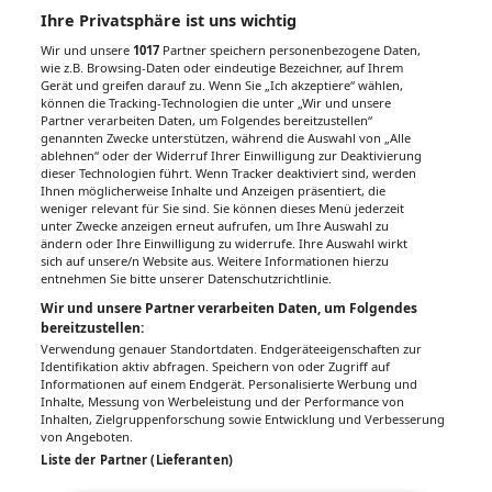
Ihre Privatsphäre ist uns wichtig
Wir und unsere
1017
Partner speichern personenbezogene Daten,
wie z.B. Browsing-Daten oder eindeutige Bezeichner, auf Ihrem
Gerät und greifen darauf zu. Wenn Sie „Ich akzeptiere“ wählen,
können die Tracking-Technologien die unter „Wir und unsere
Partner verarbeiten Daten, um Folgendes bereitzustellen“
genannten Zwecke unterstützen, während die Auswahl von „Alle
ablehnen“ oder der Widerruf Ihrer Einwilligung zur Deaktivierung
dieser Technologien führt. Wenn Tracker deaktiviert sind, werden
Ihnen möglicherweise Inhalte und Anzeigen präsentiert, die
weniger relevant für Sie sind. Sie können dieses Menü jederzeit
unter Zwecke anzeigen erneut aufrufen, um Ihre Auswahl zu
ändern oder Ihre Einwilligung zu widerrufe. Ihre Auswahl wirkt
sich auf unsere/n Website aus. Weitere Informationen hierzu
entnehmen Sie bitte unserer Datenschutzrichtlinie.
Wir und unsere Partner verarbeiten Daten, um Folgendes
bereitzustellen:
Verwendung genauer Standortdaten. Endgeräteeigenschaften zur
Identifikation aktiv abfragen. Speichern von oder Zugriff auf
Informationen auf einem Endgerät. Personalisierte Werbung und
Inhalte, Messung von Werbeleistung und der Performance von
Inhalten, Zielgruppenforschung sowie Entwicklung und Verbesserung
von Angeboten.
Liste der Partner (Lieferanten)