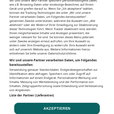
Wir und unsere
1017
Partner speichern personenbezogene Daten,
wie z.B. Browsing-Daten oder eindeutige Bezeichner, auf Ihrem
Gerät und greifen darauf zu. Wenn Sie „Ich akzeptiere“ wählen,
können die Tracking-Technologien die unter „Wir und unsere
Partner verarbeiten Daten, um Folgendes bereitzustellen“
genannten Zwecke unterstützen, während die Auswahl von „Alle
ablehnen“ oder der Widerruf Ihrer Einwilligung zur Deaktivierung
dieser Technologien führt. Wenn Tracker deaktiviert sind, werden
Ihnen möglicherweise Inhalte und Anzeigen präsentiert, die
weniger relevant für Sie sind. Sie können dieses Menü jederzeit
unter Zwecke anzeigen erneut aufrufen, um Ihre Auswahl zu
ändern oder Ihre Einwilligung zu widerrufe. Ihre Auswahl wirkt
sich auf unsere/n Website aus. Weitere Informationen hierzu
entnehmen Sie bitte unserer Datenschutzrichtlinie.
Wir und unsere Partner verarbeiten Daten, um Folgendes
bereitzustellen:
Verwendung genauer Standortdaten. Endgeräteeigenschaften zur
Identifikation aktiv abfragen. Speichern von oder Zugriff auf
Informationen auf einem Endgerät. Personalisierte Werbung und
Inhalte, Messung von Werbeleistung und der Performance von
Inhalten, Zielgruppenforschung sowie Entwicklung und Verbesserung
von Angeboten.
Liste der Partner (Lieferanten)
AKZEPTIEREN