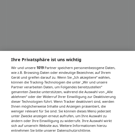
Ihre Privatsphäre ist uns wichtig
Wir und unsere
1019
Partner speichern personenbezogene Daten,
wie z.B. Browsing-Daten oder eindeutige Bezeichner, auf Ihrem
Gerät und greifen darauf zu. Wenn Sie „Ich akzeptiere“ wählen,
können die Tracking-Technologien die unter „Wir und unsere
Partner verarbeiten Daten, um Folgendes bereitzustellen“
genannten Zwecke unterstützen, während die Auswahl von „Alle
ablehnen“ oder der Widerruf Ihrer Einwilligung zur Deaktivierung
dieser Technologien führt. Wenn Tracker deaktiviert sind, werden
Ihnen möglicherweise Inhalte und Anzeigen präsentiert, die
weniger relevant für Sie sind. Sie können dieses Menü jederzeit
unter Zwecke anzeigen erneut aufrufen, um Ihre Auswahl zu
ändern oder Ihre Einwilligung zu widerrufe. Ihre Auswahl wirkt
sich auf unsere/n Website aus. Weitere Informationen hierzu
entnehmen Sie bitte unserer Datenschutzrichtlinie.