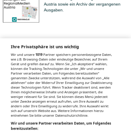
Austria sowie ein Archiv der vergangenen
Ausgaben.
Ihre Privatsphäre ist uns wichtig
Auch interessant
Wir und unsere
1019
Partner speichern personenbezogene Daten,
wie z.B. Browsing-Daten oder eindeutige Bezeichner, auf Ihrem
Gerät und greifen darauf zu. Wenn Sie „Ich akzeptiere“ wählen,
können die Tracking-Technologien die unter „Wir und unsere
Hämorrhoiden-Salbe: Was bei der Lokaltherapie zu
Partner verarbeiten Daten, um Folgendes bereitzustellen“
genannten Zwecke unterstützen, während die Auswahl von „Alle
beachten ist
ablehnen“ oder der Widerruf Ihrer Einwilligung zur Deaktivierung
dieser Technologien führt. Wenn Tracker deaktiviert sind, werden
Ihnen möglicherweise Inhalte und Anzeigen präsentiert, die
Hilft Kratzen gegen Juckreiz?
weniger relevant für Sie sind. Sie können dieses Menü jederzeit
unter Zwecke anzeigen erneut aufrufen, um Ihre Auswahl zu
ändern oder Ihre Einwilligung zu widerrufe. Ihre Auswahl wirkt
Multiple Sklerose: Endstation Frühpension?
sich auf unsere/n Website aus. Weitere Informationen hierzu
entnehmen Sie bitte unserer Datenschutzrichtlinie.
10 Dinge, die Sie über AIDS wissen sollten
Wir und unsere Partner verarbeiten Daten, um Folgendes
bereitzustellen: