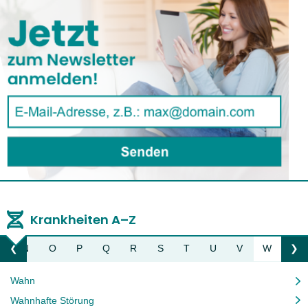
Krankheiten A–Z
M
N
O
P
Q
R
S
T
U
V
W
Z
❮
❯
Liste nach links bewegen
Li
Wahn
Wahnhafte Störung