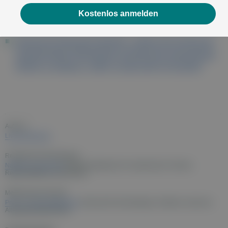
S. Minder, L.P. Nicod: Exogen allergische Alveolitis
(Hypersensitivitätspneumonitis) - Pathogenese, Diagnose
Kostenlos anmelden
und Therapie. In: Schweiz Med Forum 2005; 5:567–574
Allergische Rhinokonjunktivitis, Leitlinie der Deutschen
Gesellschaft für Allergologie und klinische Immunologie
(DGAI). In: Allergo J. 2003; 12:182-194 (27.03.2023)
Autor:in:
Livia Rohrmoser
Redaktionelle Bearbeitung:
Nathalie Lackner MA
(Online-Redakteurin für medizinische Themen,
RegionalMedien Gesundheit)
Medizinisches Review:
Prim. Dr. Daniel Blagojevic
(Facharzt für Dermatologie, Ärztlicher Leiter des
Allergieambulatoriums)