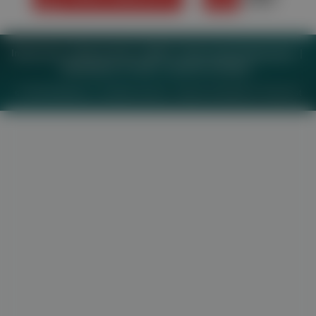
Impressum
Datenschutz
BaFG
Nutzungsbedingungen
Mediadaten & Tarife
Zwecke anzeigen
© 2026
MeinMed.at
– All rights reserved – Wissen für Mediziner:
Gesund.at