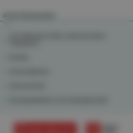
Auch interessant
Sex-Stellungen im Alter: Liebe kennt keine
Altersgrenze
Rachitis
Hormonstäbchen
Sport bei Krebs
Harnwegsinfektion in der Schwangerschaft