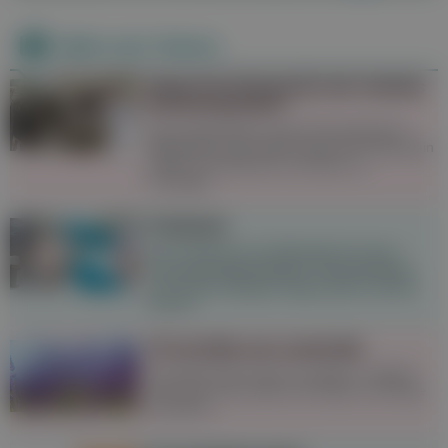
Mehr zum Thema
Neue Forschung für ein starkes
Immunsystem
Ein Forscherteam untersucht gerade die
Möglichkeit, den Körper durch ein Kuhprotein
besser mit Vitaminen und Eisen zu
versorgen.
Pricktest
Der Pricktest ist ein Allergietest bei dem
Hausstaubmilbenallergie, Tierhaarallergie
und andere Allergien diagnostiziert werden
können.
10 Vorteile von Lavendel
Lavendel riecht nicht nur herrlich, sondern
kann sich auch positiv auf Körper und Seele
auswirken.