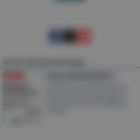
Unsere Wochenzeitungen
Gesundheitsseiten
Hier finden Sie die aktuelle Ausgabe der
Gesundheitsberichterstattung in den 120
Wochenzeitungen der RegionalMedien
Austria sowie ein Archiv der vergangenen
Ausgaben.