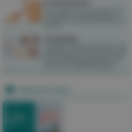
Provokationstest
Der Provokationstest ist ein Allergietest, der
in Spezialfällen zum Einsatz kommt, um
Arzneimittel- und Nahrungsmittelallergien zu
erkennen.
Latexallergie
Latexallergie ist die Berufskrankheit Nr. 1 bei
medizinischem Personal. Durch den Kontakt
mit den Inhaltsstoffen des Naturlatex sowie
von synthetisch hergestelltem Kautschuk
führen zu einer allergischen Reaktion.
Videos zum Thema