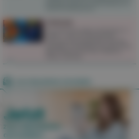
betroffenen Bereich zu Narbenbildung und
Hautschrumpfung führen.
Chemsex
Sex enthemmter, länger und intensiver zu
erleben – das ist für viele Chemsex-
User:innen das zentrale Motiv. Doch das
gesteigerte Lustempfinden hat seinen Preis,
denn Chemsex ist mit einer Vielzahl an
Risiken verbunden.
Zum Newsletter anmelden