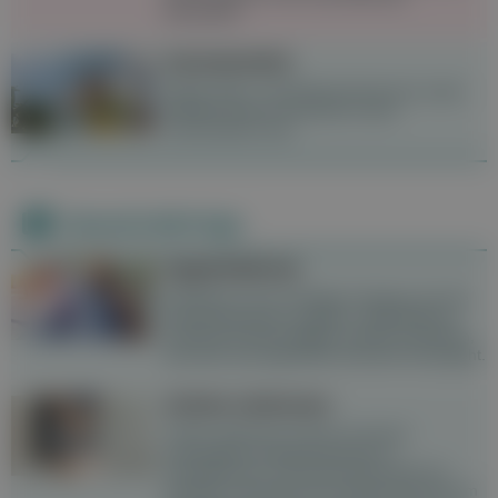
behandeln.
Sonnenstich
Starke Kopf- und Nackenschmerzen sowie
Übelkeit können Anzeichen eines
Sonnenstichs sein.
Neueste Beiträge
Hyperhidrose
Schwitzen ist ein wichtiger Vorgang, der die
Körpertemperatur reguliert. Hyperhidrose
bezeichnet übermäßiges starkes Schwitzen,
das über das eigentliche Ausmaß hinausgeht.
Lichen sclerosus
Lichen sclerosus ist eine chronisch
entzündliche Hauterkrankung im
Genitalbereich. Die Erkrankung geht mit
Juckreiz und Schmerzen einher und kann im