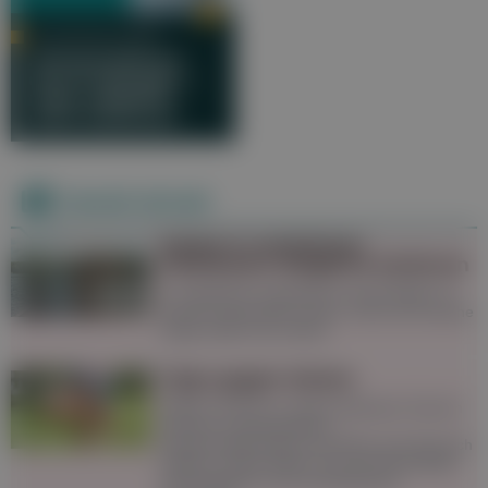
DR. MICHAELA POPP
Atemprobleme
durch Allergien –
Oder vielleicht
doch Asthma?
Derzeit aktuell
Baden in natürlichen
Gewässern: Mögliche Gefahren
In natürlichen Gewässern ist das Baden im
Sommer besonders schön. Doch auf manche
Dinge sollte man achten.
Tipps gegen Gelsen
Gelsen sind bis zu einem gewissen Grad im
Sommer unausweichlich,
Schutzvorkehrungen wie Netze sind dennoch
hilfreich. Stiche lassen sich mit Hausmitteln
wie Knoblauch und Lavendelöl gut