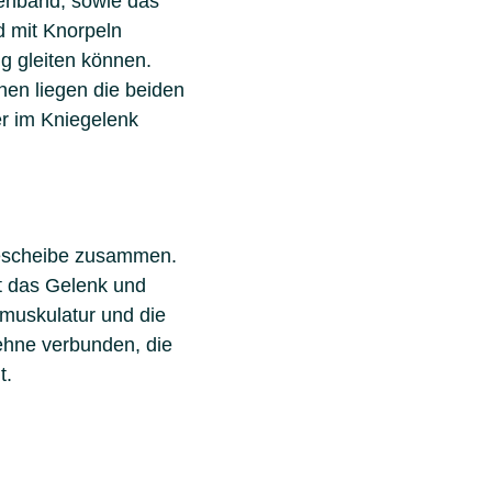
tenband, sowie das
d mit Knorpeln
g gleiten können.
en liegen die beiden
r im Kniegelenk
iescheibe zusammen.
t das Gelenk und
lmuskulatur und die
ehne verbunden, die
t.