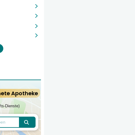
nete Apotheke
fts-Dienste)
Apotheken finden