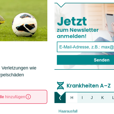
e Verletzungen wie
rpelschäden
Krankheiten A–Z
le
hinzufügen
B
C
D
E
F
G
H
I
J
K
❮
Liste nach links bewegen
Haarausfall