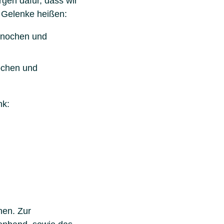
gen dafür, dass wir
 Gelenke heißen:
knochen und
ochen und
nk:
hen. Zur