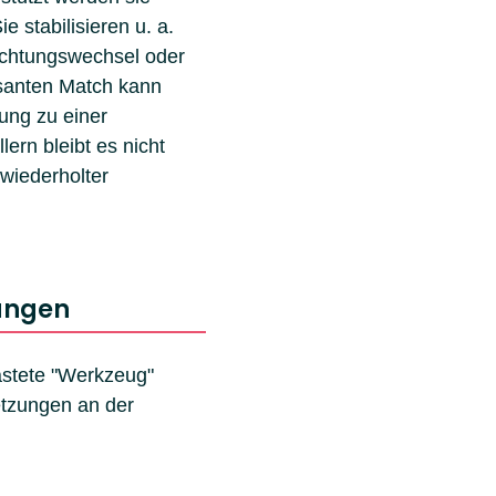
Sie stabilisieren u. a.
ichtungswechsel oder
asanten Match kann
ung zu einer
ern bleibt es nicht
 wiederholter
.
zungen
astete "Werkzeug"
letzungen an der