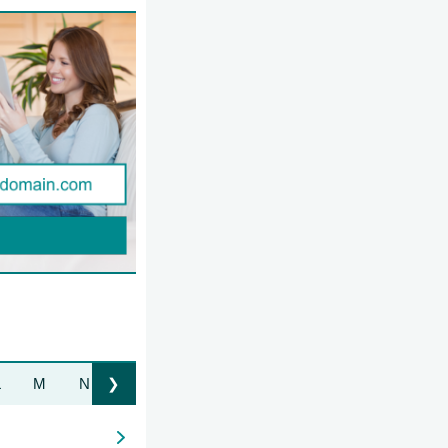
L
M
N
O
P
Q
R
S
T
U
V
❯
Liste nach rechts bewegen