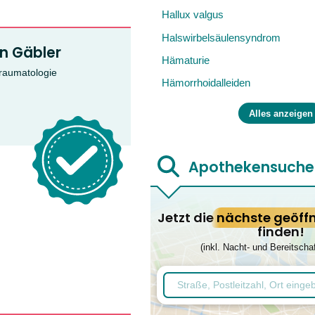
Hallux valgus
Halswirbelsäulensyndrom
ian Gäbler
Hämaturie
traumatologie
Hämorrhoidalleiden
Alles anzeigen
Apothekensuche
Jetzt die
nächste geöff
finden!
(inkl. Nacht- und Bereitscha