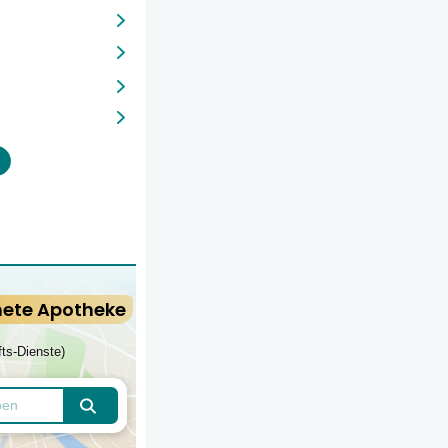
nete Apotheke
fts-Dienste)
Apotheken finden