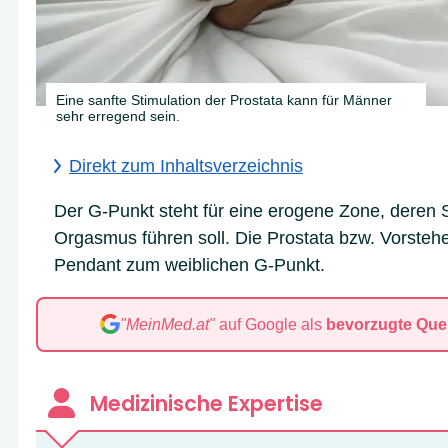
Eine sanfte Stimulation der Prostata kann für Männer
sehr erregend sein.
Direkt zum Inhaltsverzeichnis
Der G-Punkt steht für eine erogene Zone, deren 
Orgasmus führen soll. Die Prostata bzw. Vorsteher
Pendant zum weiblichen G-Punkt.
"MeinMed.at"
auf Google als
bevorzugte Quel
A
B
C
D
E
F
G
H
I
J
Medizinische Expertise