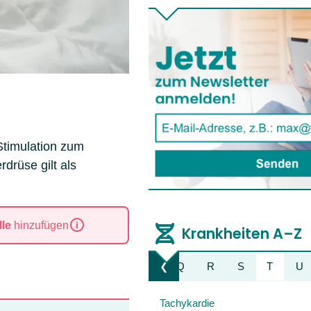
Stimulation zum
drüse gilt als
le
hinzufügen
Krankheiten A–Z
K
L
M
N
O
P
Q
R
S
T
U
❮
Liste nach links bewegen
Tachykardie