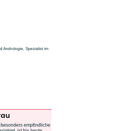
d Andrologie, Spezialist im
rau
 besonders empfindliche
istiert, ist bis heute