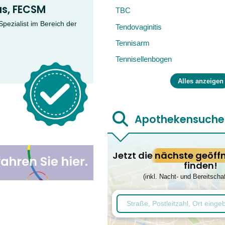
as, FECSM
TBC
Spezialist im Bereich der
Tendovaginitis
Tennisarm
Tennisellenbogen
Alles anzeigen
Apothekensuche
Jetzt die
nächste geöff
finden!
(inkl. Nacht- und Bereitscha