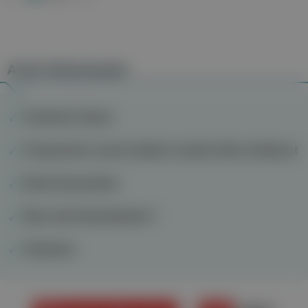
Auch interessant
Friedreich-Ataxie
6 Argumente, warum Impfen in jedem Alter wichtig ist
Body Dysmorphia
Was sind Antioxidantien?
Alzheimer