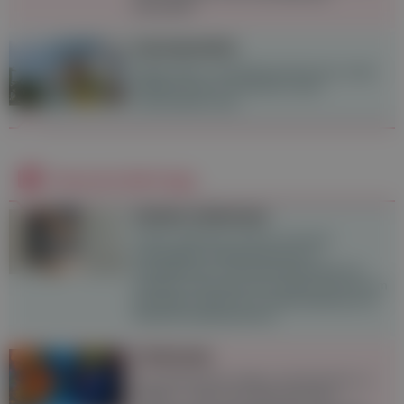
behandeln.
Sonnenstich
Starke Kopf- und Nackenschmerzen sowie
Übelkeit können Anzeichen eines
Sonnenstichs sein.
Neueste Beiträge
Lichen sclerosus
Lichen sclerosus ist eine chronisch
entzündliche Hauterkrankung im
Genitalbereich. Die Erkrankung geht mit
Juckreiz und Schmerzen einher und kann im
betroffenen Bereich zu Narbenbildung und
Hautschrumpfung führen.
Chemsex
Sex enthemmter, länger und intensiver zu
erleben – das ist für viele Chemsex-