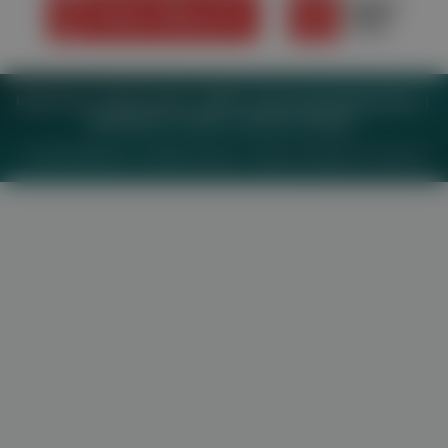
Impressum
Datenschutz
BaFG
Nutzungsbedingungen
Mediadaten & Tarife
Zwecke anzeigen
© 2026
MeinMed.at
– All rights reserved – Wissen für Mediziner:
Gesund.at