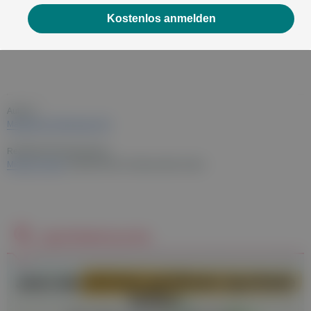
Watanabe, T. Hori. In: Clinical Neurophysiology, 1999.
Kostenlos anmelden
(09.08.2023)
Autor:in:
Magdalena Eitenberger MA
Redaktionelle Bearbeitung:
Michael Leitner
(medizinischer Fachjournalist, Autor)
Apothekensuche
Jetzt die
nächste geöffnete Apotheke
finden!