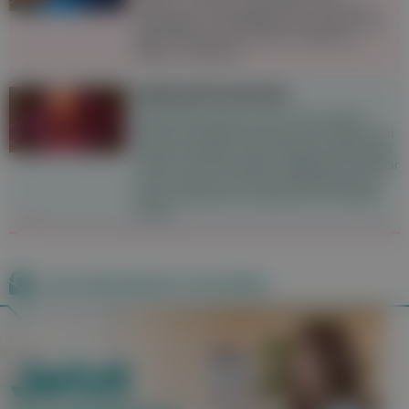
User:innen das zentrale Motiv. Doch das
gesteigerte Lustempfinden hat seinen Preis,
denn Chemsex ist mit einer Vielzahl an
Risiken verbunden.
Speiseröhrenkrebs
Speiseröhrenkrebs ist eine eher seltene
Form der Krebserkrankung. Die Prognose ist
häufig ungünstig, da sich Speiseröhrenkrebs
oft erst zu einem späten Zeitpunkt bemerkbar
macht, jedoch hat sich die Überlebensrate
durch verbesserte medizinische Therapien
erhöht.
Zum Newsletter anmelden