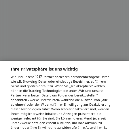
Ihre Privatsphäre ist uns wichtig
Wir und unsere
1017
Partner speichern personenbezogene Daten,
wie z.B. Browsing-Daten oder eindeutige Bezeichner, auf Ihrem
Gerät und greifen darauf zu. Wenn Sie „Ich akzeptiere“ wählen,
können die Tracking-Technologien die unter „Wir und unsere
Partner verarbeiten Daten, um Folgendes bereitzustellen“
genannten Zwecke unterstützen, während die Auswahl von „Alle
ablehnen“ oder der Widerruf Ihrer Einwilligung zur Deaktivierung
dieser Technologien führt. Wenn Tracker deaktiviert sind, werden
Ihnen möglicherweise Inhalte und Anzeigen präsentiert, die
weniger relevant für Sie sind. Sie können dieses Menü jederzeit
unter Zwecke anzeigen erneut aufrufen, um Ihre Auswahl zu
ändern oder Ihre Einwilligung zu widerrufe. Ihre Auswahl wirkt