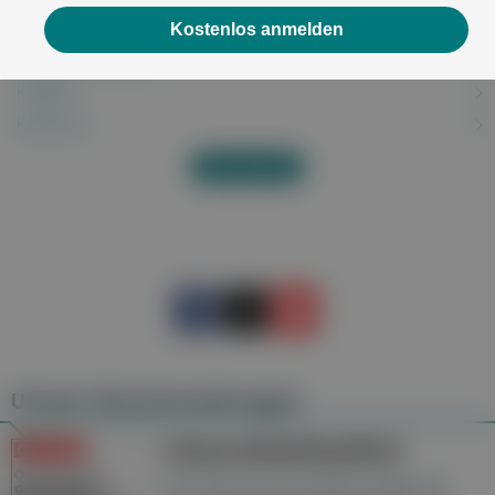
Kostenlos anmelden
Karies
Karpaltunnelsyndrom
Katarakt
Kaufsucht
Alles anzeigen
Unsere Wochenzeitungen
Gesundheitsseiten
Hier finden Sie die aktuelle Ausgabe der