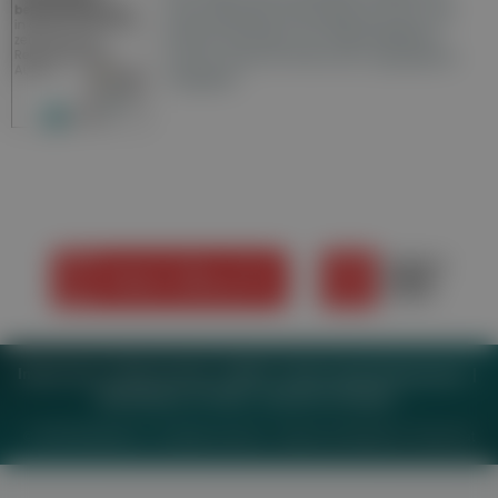
Gesundheitsberichterstattung in den 120
Wochenzeitungen der RegionalMedien
Austria sowie ein Archiv der vergangenen
Ausgaben.
Impressum
Datenschutz
BaFG
Nutzungsbedingungen
Mediadaten & Tarife
Zwecke anzeigen
© 2026
MeinMed.at
– All rights reserved – Wissen für Mediziner:
Gesund.at