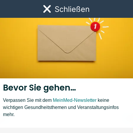
Link zur Startseite
Schließen
Öf
Bevor Sie gehen…
Verpassen Sie mit dem
MeinMed-Newsletter
keine
Krankheiten A–Z
wichtigen Gesundheitsthemen und Veranstaltungsinfos
mehr.
J
K
L
M
N
O
P
Q
R
S
T
❮
❯
Liste nach links bewegen
Li
Kalkaneussporn