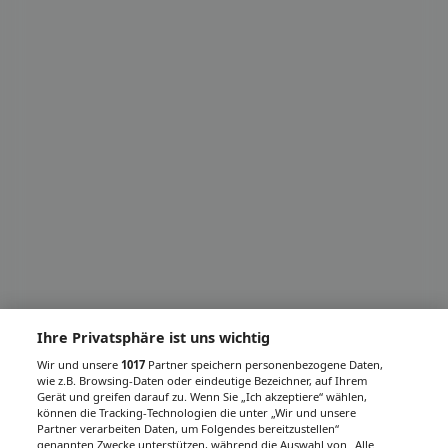
Ihre Privatsphäre ist uns wichtig
Wir und unsere
1017
Partner speichern personenbezogene Daten,
wie z.B. Browsing-Daten oder eindeutige Bezeichner, auf Ihrem
Gerät und greifen darauf zu. Wenn Sie „Ich akzeptiere“ wählen,
können die Tracking-Technologien die unter „Wir und unsere
Partner verarbeiten Daten, um Folgendes bereitzustellen“
genannten Zwecke unterstützen, während die Auswahl von „Alle