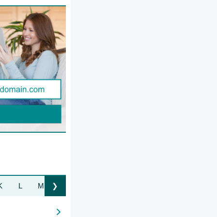
K
L
M
N
O
P
Q
R
S
T
U
❯
Liste nach rechts bewegen