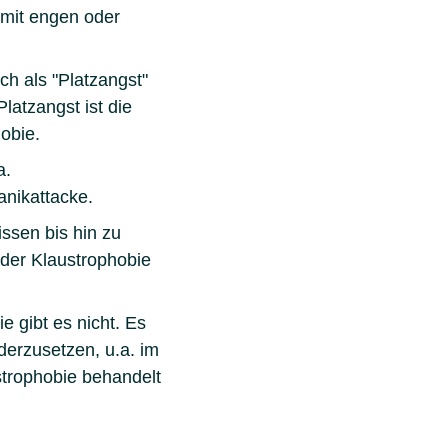
 mit engen oder
h als "Platzangst"
latzangst ist die
obie.
a.
anikattacke.
issen bis hin zu
 der Klaustrophobie
 gibt es nicht. Es
derzusetzen, u.a. im
strophobie behandelt