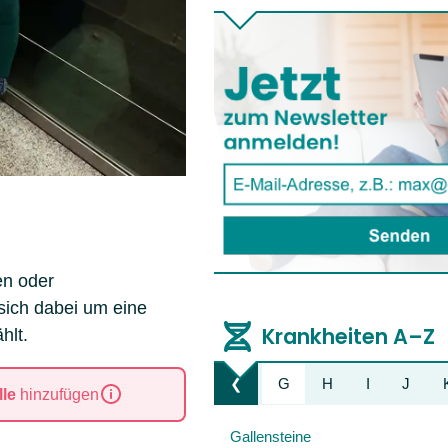
en oder
sich dabei um eine
Krankheiten A–Z
hlt.
A
B
C
D
E
F
G
H
I
J
❮
Liste nach links bewegen
le
hinzufügen
Gallensteine