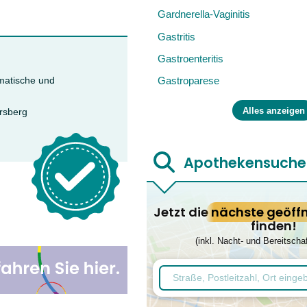
Gardnerella-Vaginitis
Gastritis
Gastroenteritis
Gastroparese
omatische und
Alles anzeigen
rsberg
Apothekensuche
Jetzt die
nächste geöff
finden!
(inkl. Nacht- und Bereitscha