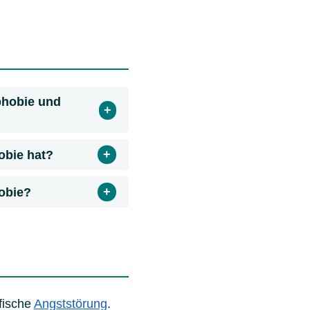
phobie und
obie hat?
obie?
fische
Angststörung
.