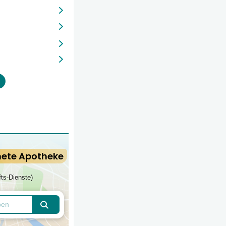
nete Apotheke
fts-Dienste)
Apotheken finden