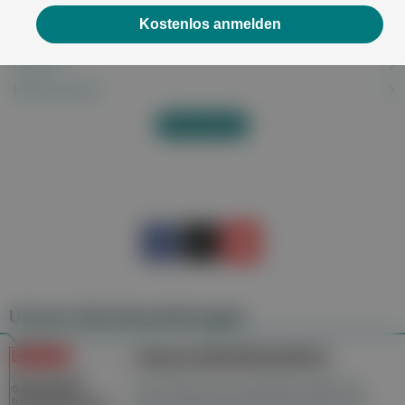
Badeotitis
Kostenlos anmelden
Bakterielle Vaginose
Balanitis
Balanoposthitis
Alles anzeigen
Unsere Wochenzeitungen
Gesundheitsseiten
Hier finden Sie die aktuelle Ausgabe der
Gesundheitsberichterstattung in den 120