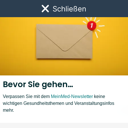
Link zur Startseite
Schließen
Öf
Bevor Sie gehen…
Verpassen Sie mit dem
MeinMed-Newsletter
keine
Krankheiten A–Z
wichtigen Gesundheitsthemen und Veranstaltungsinfos
mehr.
A
B
C
D
E
F
G
H
I
J
K
L
❮
❯
Liste nach links bewegen
Li
Babyakne