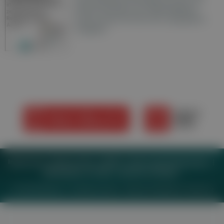
Wochenzeitungen der RegionalMedien
Austria sowie ein Archiv der vergangenen
Ausgaben.
Impressum
Datenschutz
BaFG
Nutzungsbedingungen
Mediadaten & Tarife
Zwecke anzeigen
© 2026
MeinMed.at
– All rights reserved – Wissen für Mediziner:
Gesund.at