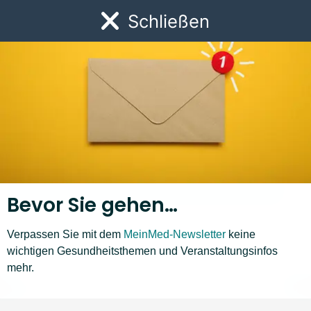
Link zur Startseite
Schließen
Öf
Bevor Sie gehen…
Verpassen Sie mit dem
MeinMed-Newsletter
keine
wichtigen Gesundheitsthemen und Veranstaltungsinfos
Krankheiten A–Z
mehr.
M
N
O
P
Q
R
S
T
U
V
W
Z
❮
❯
Liste nach links bewegen
Li