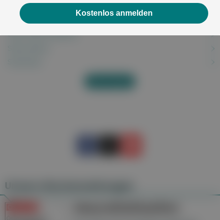
S-Fehler
Kostenlos anmelden
Saisonale allergische Rhinitis
Salmonellenvergiftung
Salmonellose
Sarkoidose
Alles anzeigen
Unsere Wochenzeitungen
Gesundheitsseiten