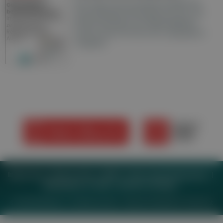
Hier finden Sie die aktuelle Ausgabe der
Gesundheitsberichterstattung in den 120
Wochenzeitungen der RegionalMedien
Austria sowie ein Archiv der vergangenen
Ausgaben.
Impressum
Datenschutz
BaFG
Nutzungsbedingungen
Mediadaten & Tarife
Zwecke anzeigen
© 2026
MeinMed.at
– All rights reserved – Wissen für Mediziner:
Gesund.at