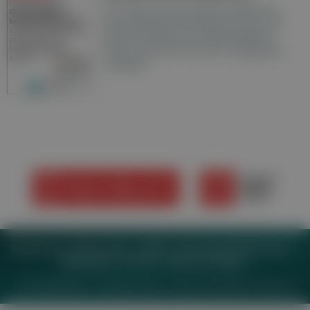
Hier finden Sie die aktuelle Ausgabe der
Gesundheitsberichterstattung in den 120
Wochenzeitungen der RegionalMedien
Austria sowie ein Archiv der vergangenen
Ausgaben.
Impressum
Datenschutz
BaFG
Nutzungsbedingungen
Mediadaten & Tarife
Zwecke anzeigen
© 2026
MeinMed.at
– All rights reserved – Wissen für Mediziner:
Gesund.at