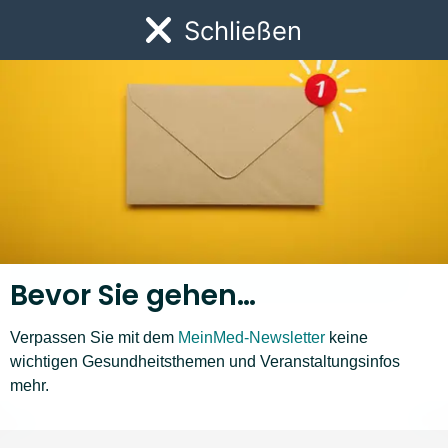
Zum Newsletter anmelden
Link zur Startseite
Schließen
Öf
Bevor Sie gehen…
Verpassen Sie mit dem
MeinMed-Newsletter
keine
wichtigen Gesundheitsthemen und Veranstaltungsinfos
Krankheiten A–Z
mehr.
C
D
E
F
G
H
I
J
K
L
M
N
❮
❯
Liste nach links bewegen
Li