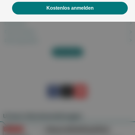
Dammriss und Dammschnitt
Kostenlos anmelden
Dandy-Fieber
Darmkrebs
Darmverschluss
Dehnungsstreifen
Alles anzeigen
Unsere Wochenzeitungen
Gesundheitsseiten