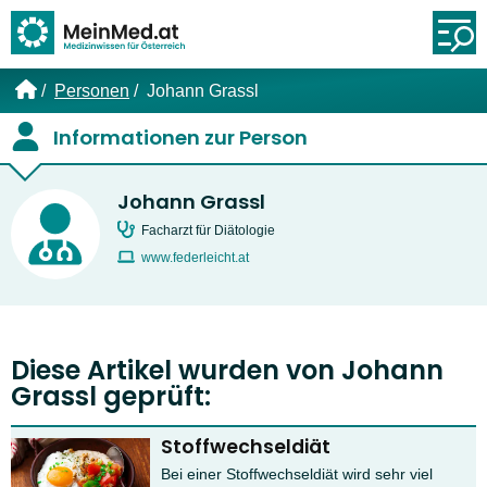
Link zur Startseite
Öf
Personen
Johann Grassl
Informationen zur Person
Johann Grassl
Facharzt für Diätologie
www.federleicht.at
Diese Artikel wurden von Johann
Grassl geprüft:
Stoffwechseldiät
Bei einer Stoffwechseldiät wird sehr viel