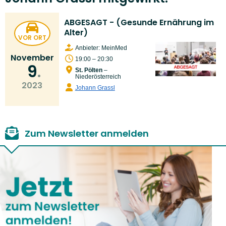
ABGESAGT - (Gesunde Ernährung im
Alter)
VOR ORT
Anbieter: MeinMed
November
19:00 – 20:30
9
St. Pölten
–
Niederösterreich
2023
Johann Grassl
Zum Newsletter anmelden