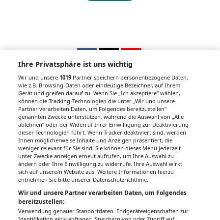
Ihre Privatsphäre ist uns wichtig
Wir und unsere
1019
Partner speichern personenbezogene Daten,
wie z.B. Browsing-Daten oder eindeutige Bezeichner, auf Ihrem
Gerät und greifen darauf zu. Wenn Sie „Ich akzeptiere“ wählen,
Unsere Wochenzeitungen
können die Tracking-Technologien die unter „Wir und unsere
Partner verarbeiten Daten, um Folgendes bereitzustellen“
Gesundheitsseiten
genannten Zwecke unterstützen, während die Auswahl von „Alle
ablehnen“ oder der Widerruf Ihrer Einwilligung zur Deaktivierung
dieser Technologien führt. Wenn Tracker deaktiviert sind, werden
Hier finden Sie die aktuelle Ausgabe der
Ihnen möglicherweise Inhalte und Anzeigen präsentiert, die
Gesundheitsberichterstattung in den 120
weniger relevant für Sie sind. Sie können dieses Menü jederzeit
Wochenzeitungen der RegionalMedien
unter Zwecke anzeigen erneut aufrufen, um Ihre Auswahl zu
ändern oder Ihre Einwilligung zu widerrufe. Ihre Auswahl wirkt
Austria sowie ein Archiv der vergangenen
sich auf unsere/n Website aus. Weitere Informationen hierzu
Ausgaben.
entnehmen Sie bitte unserer Datenschutzrichtlinie.
Wir und unsere Partner verarbeiten Daten, um Folgendes
bereitzustellen:
Verwendung genauer Standortdaten. Endgeräteeigenschaften zur
Identifikation aktiv abfragen. Speichern von oder Zugriff auf