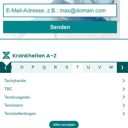
Krankheiten A–Z
M
N
O
P
Q
R
S
T
U
V
W
Z
❮
❯
Liste nach links bewegen
Li
Tachykardie
TBC
Tendovaginitis
Tennisarm
Tennisellenbogen
Alles anzeigen