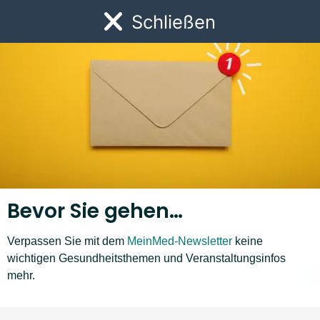
Link zur Startseite
Schließen
Öf
Bevor Sie gehen…
Verpassen Sie mit dem
MeinMed-Newsletter
keine
Krankheiten A–Z
wichtigen Gesundheitsthemen und Veranstaltungsinfos
mehr.
M
N
O
P
Q
R
S
T
U
V
W
Z
❮
❯
Liste nach links bewegen
Li
Überaktive Blase