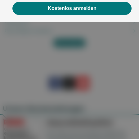
Überbein: Exostose aufgrund von Hallux rigidus
Kostenlos anmelden
Überfunktion der Schilddrüse
Übergewicht
Übermäßiges Schwitzen
Alles anzeigen
Unsere Wochenzeitungen
Gesundheitsseiten
Hier finden Sie die aktuelle Ausgabe der
Gesundheitsberichterstattung in den 120