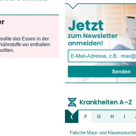
er
sollte das Essen in der
ährstoffe wo enthalten
ollten.
Krankheiten A–Z
A
B
C
D
E
F
G
H
I
❮
Liste nach links bewegen
Falsche Maul- und Klauenseuch