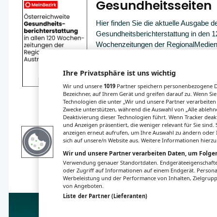
Gesundheitsseiten
Hier finden Sie die aktuelle Ausgabe d
Gesundheitsberichterstattung in den 1
Wochenzeitungen der RegionalMedien
sowie ein Archiv der vergangenen Au
Ihre Privatsphäre ist uns wichtig
Wir und unsere
1019
Partner speichern personenbezogene Da
Bezeichner, auf Ihrem Gerät und greifen darauf zu. Wenn Sie
Technologien die unter „Wir und unsere Partner verarbeiten
Zwecke unterstützen, während die Auswahl von „Alle ablehne
Deaktivierung dieser Technologien führt. Wenn Tracker deak
und Anzeigen präsentiert, die weniger relevant für Sie sind
anzeigen erneut aufrufen, um Ihre Auswahl zu ändern oder I
sich auf unsere/n Website aus. Weitere Informationen hierzu
Wir und unsere Partner verarbeiten Daten, um Folgen
Verwendung genauer Standortdaten. Endgeräteeigenschaften 
oder Zugriff auf Informationen auf einem Endgerät. Person
Werbeleistung und der Performance von Inhalten, Zielgru
von Angeboten.
Liste der Partner (Lieferanten)
Impressum
Datenschutz
BaFG
Nut