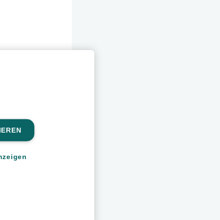
IEREN
nzeigen
en