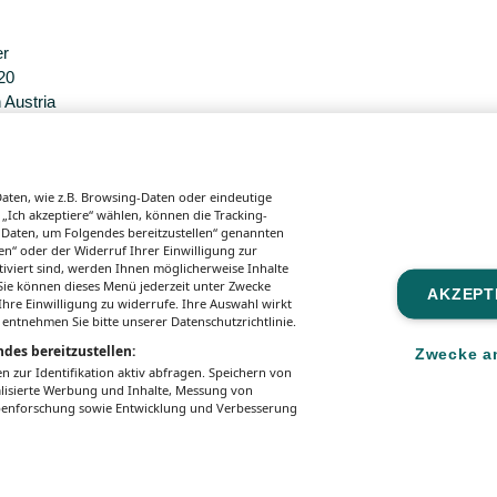
er
20
 Austria
sgaben.
ten, wie z.B. Browsing-Daten oder eindeutige
 „Ich akzeptiere“ wählen, können die Tracking-
 Daten, um Folgendes bereitzustellen“ genannten
n“ oder der Widerruf Ihrer Einwilligung zur
tiviert sind, werden Ihnen möglicherweise Inhalte
. Sie können dieses Menü jederzeit unter Zwecke
AKZEPT
hre Einwilligung zu widerrufe. Ihre Auswahl wirkt
 entnehmen Sie bitte unserer Datenschutzrichtlinie.
des bereitzustellen:
Zwecke a
zur Identifikation aktiv abfragen. Speichern von
alisierte Werbung und Inhalte, Messung von
ppenforschung sowie Entwicklung und Verbesserung
zungsbedingungen
Mediadaten & Tarife
Zwecke anzeig