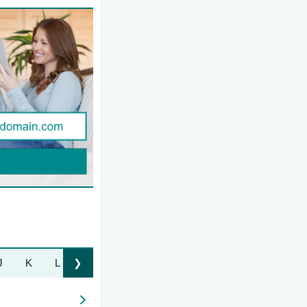
J
K
L
M
N
O
P
Q
R
S
T
❯
Liste nach rechts bewegen
e