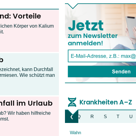
nd: Vorteile
lichen Körper von Kalium
t.
b
eichnet, kann Durchfall
ermiesen. Wie schützt man
Krankheiten A–Z
hfall im Urlaub
b? Wir haben hilfreiche
K
L
M
N
O
P
Q
R
S
T
U
❮
Liste nach links bewegen
mmst.
Wahn