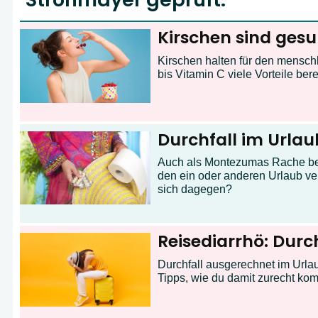
Kirschen sind gesu
Kirschen halten für den mensch
bis Vitamin C viele Vorteile berei
Durchfall im Urlau
Auch als Montezumas Rache bez
den ein oder anderen Urlaub v
sich dagegen?
Reisediarrhö: Durc
Durchfall ausgerechnet im Urlau
A
B
C
D
E
F
G
H
I
J
Tipps, wie du damit zurecht ko