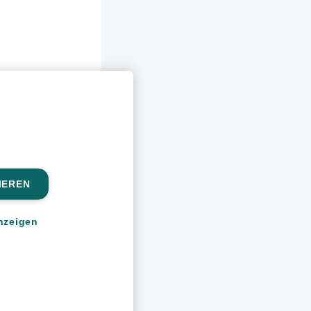
IEREN
nzeigen
en