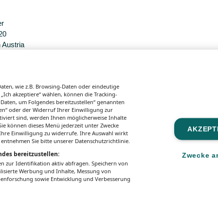
er
20
 Austria
sgaben.
ten, wie z.B. Browsing-Daten oder eindeutige
 „Ich akzeptiere“ wählen, können die Tracking-
 Daten, um Folgendes bereitzustellen“ genannten
n“ oder der Widerruf Ihrer Einwilligung zur
tiviert sind, werden Ihnen möglicherweise Inhalte
. Sie können dieses Menü jederzeit unter Zwecke
AKZEPT
hre Einwilligung zu widerrufe. Ihre Auswahl wirkt
 entnehmen Sie bitte unserer Datenschutzrichtlinie.
des bereitzustellen:
Zwecke a
zur Identifikation aktiv abfragen. Speichern von
alisierte Werbung und Inhalte, Messung von
ppenforschung sowie Entwicklung und Verbesserung
zungsbedingungen
Mediadaten & Tarife
Zwecke anzeig