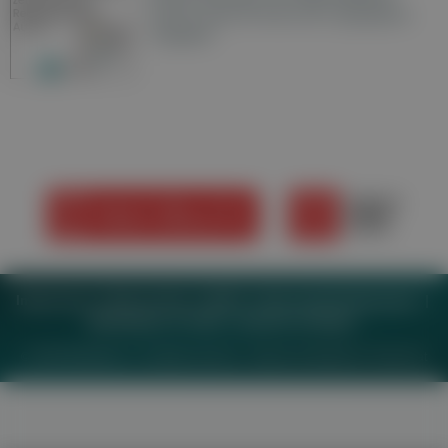
Austria sowie ein Archiv der vergangenen
Ausgaben.
Impressum
Datenschutz
BaFG
Nutzungsbedingungen
Mediadaten & Tarife
Zwecke anzeigen
© 2026
MeinMed.at
– All rights reserved – Wissen für Mediziner:
Gesund.at