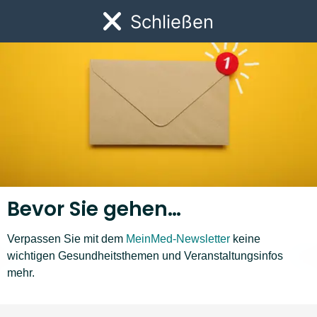
Link zur Startseite
Schließen
Öf
Bevor Sie gehen…
Krankheiten A–Z
Verpassen Sie mit dem
MeinMed-Newsletter
keine
wichtigen Gesundheitsthemen und Veranstaltungsinfos
M
N
O
P
Q
R
S
T
U
V
W
Z
❮
❯
Liste nach links bewegen
Li
mehr.
S-Fehler
Saisonale allergische Rhinitis