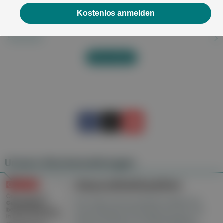
Salmonellenvergiftung
Kostenlos anmelden
Salmonellose
Sarkoidose
Alles anzeigen
Unsere Wochenzeitungen
Gesundheitsseiten
Hier finden Sie die aktuelle Ausgabe der
Gesundheitsberichterstattung in den 120
Wochenzeitungen der RegionalMedien