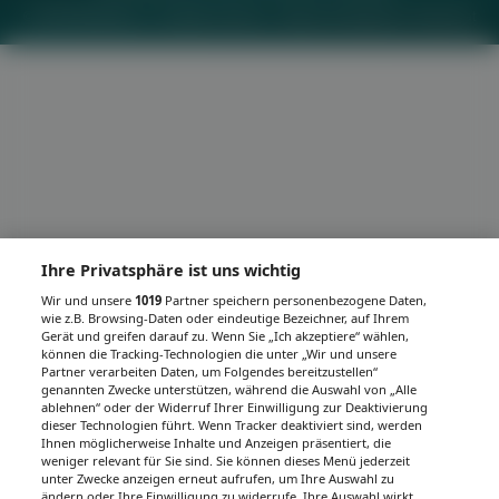
© 2026
MeinMed.at
– All rights reserved – Wissen für Mediziner:
Gesund.at
Ihre Privatsphäre ist uns wichtig
Wir und unsere
1019
Partner speichern personenbezogene Daten,
wie z.B. Browsing-Daten oder eindeutige Bezeichner, auf Ihrem
Gerät und greifen darauf zu. Wenn Sie „Ich akzeptiere“ wählen,
können die Tracking-Technologien die unter „Wir und unsere
Partner verarbeiten Daten, um Folgendes bereitzustellen“
genannten Zwecke unterstützen, während die Auswahl von „Alle
ablehnen“ oder der Widerruf Ihrer Einwilligung zur Deaktivierung
dieser Technologien führt. Wenn Tracker deaktiviert sind, werden
Ihnen möglicherweise Inhalte und Anzeigen präsentiert, die
weniger relevant für Sie sind. Sie können dieses Menü jederzeit
unter Zwecke anzeigen erneut aufrufen, um Ihre Auswahl zu
ändern oder Ihre Einwilligung zu widerrufe. Ihre Auswahl wirkt