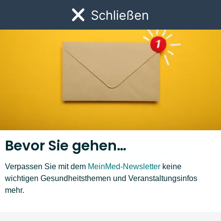
Link zur Startseite
Schließen
Öf
Zum Newsletter anmelden
Bevor Sie gehen…
Verpassen Sie mit dem
MeinMed-Newsletter
keine
wichtigen Gesundheitsthemen und Veranstaltungsinfos
mehr.
Krankheiten A–Z