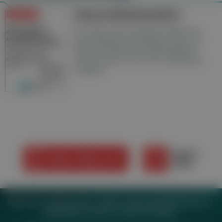
Gesundheitsseiten
Hier finden Sie die aktuelle Ausgabe der
Gesundheitsberichterstattung in den 120
Wochenzeitungen der RegionalMedien
Austria sowie ein Archiv der vergangenen
Ausgaben.
Impressum
Datenschutz
BaFG
Nutzungsbedingungen
Mediadaten & Tarife
Zwecke anzeigen