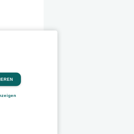
IEREN
nzeigen
en