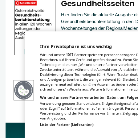
Gesundheitsseiten
Hier finden Sie die aktuelle Ausgabe d
Gesundheitsberichterstattung in den 1
Wochenzeitungen der RegionalMedien
sowie ein Archiv der vergangenen Au
Ihre Privatsphäre ist uns wichtig
Wir und unsere
1017
Partner speichern personenbezogene Da
Bezeichner, auf Ihrem Gerät und greifen darauf zu. Wenn Sie
Technologien die unter „Wir und unsere Partner verarbeiten
Zwecke unterstützen, während die Auswahl von „Alle ablehne
Deaktivierung dieser Technologien führt. Wenn Tracker deak
und Anzeigen präsentiert, die weniger relevant für Sie sind
anzeigen erneut aufrufen, um Ihre Auswahl zu ändern oder I
sich auf unsere/n Website aus. Weitere Informationen hierzu
Wir und unsere Partner verarbeiten Daten, um Folgen
Verwendung genauer Standortdaten. Endgeräteeigenschaften 
oder Zugriff auf Informationen auf einem Endgerät. Person
Werbeleistung und der Performance von Inhalten, Zielgru
von Angeboten.
Liste der Partner (Lieferanten)
Impressum
Datenschutz
BaFG
Nut