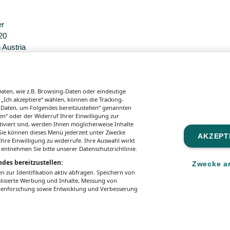
er
20
 Austria
sgaben.
ten, wie z.B. Browsing-Daten oder eindeutige
 „Ich akzeptiere“ wählen, können die Tracking-
 Daten, um Folgendes bereitzustellen“ genannten
n“ oder der Widerruf Ihrer Einwilligung zur
tiviert sind, werden Ihnen möglicherweise Inhalte
. Sie können dieses Menü jederzeit unter Zwecke
AKZEPT
hre Einwilligung zu widerrufe. Ihre Auswahl wirkt
 entnehmen Sie bitte unserer Datenschutzrichtlinie.
des bereitzustellen:
Zwecke a
zur Identifikation aktiv abfragen. Speichern von
alisierte Werbung und Inhalte, Messung von
ppenforschung sowie Entwicklung und Verbesserung
zungsbedingungen
Mediadaten & Tarife
Zwecke anzeig