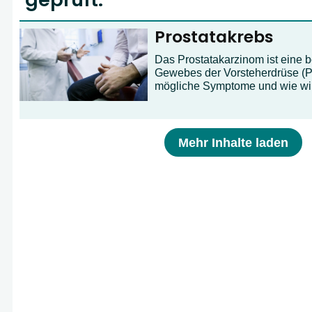
Prostatakrebs
Das Prostatakarzinom ist eine 
Gewebes der Vorsteherdrüse (Pr
mögliche Symptome und wie wi
Mehr Inhalte laden
A
B
C
D
E
F
G
H
I
J