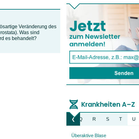
bösartige Veränderung des
ostata). Was sind
rd es behandelt?
Krankheiten A–Z
K
L
M
N
O
P
Q
R
S
T
U
❮
Liste nach links bewegen
Überaktive Blase