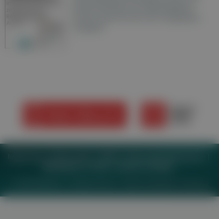
Wochenzeitungen der RegionalMedien
Austria sowie ein Archiv der vergangenen
Ausgaben.
Impressum
Datenschutz
BaFG
Nutzungsbedingungen
Mediadaten & Tarife
Zwecke anzeigen
© 2026
MeinMed.at
– All rights reserved – Wissen für Mediziner:
Gesund.at