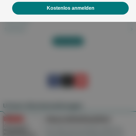
Saisonale allergische Rhinitis
Kostenlos anmelden
Salmonellenvergiftung
Salmonellose
Sarkoidose
Alles anzeigen
Unsere Wochenzeitungen
Gesundheitsseiten
Hier finden Sie die aktuelle Ausgabe der
Gesundheitsberichterstattung in den 120