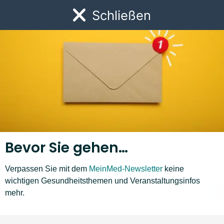
Link zur Startseite
Schließen
Öf
Bevor Sie gehen…
Verpassen Sie mit dem
MeinMed-Newsletter
keine
Krankheiten A–Z
wichtigen Gesundheitsthemen und Veranstaltungsinfos
M
N
O
P
Q
R
S
T
U
V
W
Z
❮
❯
mehr.
Liste nach links bewegen
Li
S-Fehler