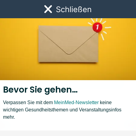
Link zur Startseite
Schließen
Öf
Bevor Sie gehen…
Verpassen Sie mit dem
MeinMed-Newsletter
keine
wichtigen Gesundheitsthemen und Veranstaltungsinfos
Krankheiten A–Z
mehr.
H
I
J
K
L
M
N
O
P
Q
R
S
❮
❯
Liste nach links bewegen
Li