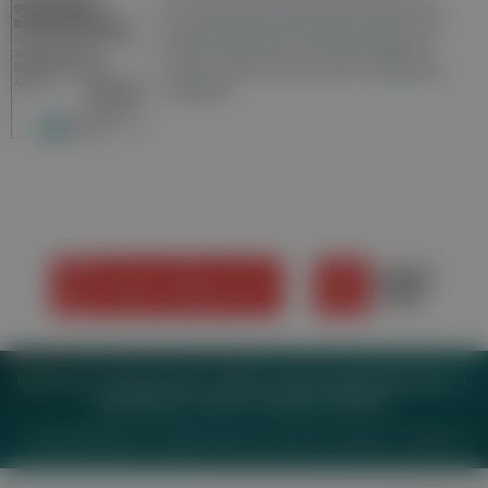
Hier finden Sie die aktuelle Ausgabe der
Gesundheitsberichterstattung in den 120
Wochenzeitungen der RegionalMedien
Austria sowie ein Archiv der vergangenen
Ausgaben.
Impressum
Datenschutz
BaFG
Nutzungsbedingungen
Mediadaten & Tarife
Zwecke anzeigen
© 2026
MeinMed.at
– All rights reserved – Wissen für Mediziner:
Gesund.at