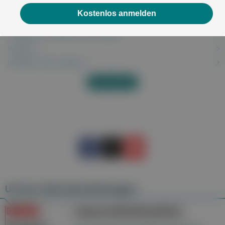
IBS
Kostenlos anmelden
Ileus
Impingement-Syndrom der Schulter
Impotenz
Infektiöse Mononukleose
Alles anzeigen
Unsere Wochenzeitungen
Gesundheitsseiten