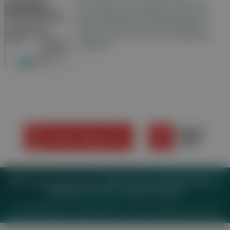
Hier finden Sie die aktuelle Ausgabe der
Gesundheitsberichterstattung in den 120
Wochenzeitungen der RegionalMedien
Austria sowie ein Archiv der vergangenen
Ausgaben.
Impressum
Datenschutz
BaFG
Nutzungsbedingungen
Mediadaten & Tarife
Zwecke anzeigen
© 2026
MeinMed.at
– All rights reserved – Wissen für Mediziner:
Gesund.at