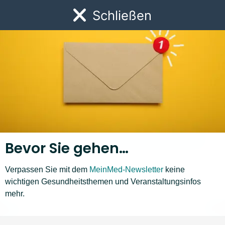
Link zur Startseite
Schließen
Öf
Bevor Sie gehen…
Verpassen Sie mit dem
MeinMed-Newsletter
keine
wichtigen Gesundheitsthemen und Veranstaltungsinfos
Krankheiten A–Z
mehr.
M
N
O
P
Q
R
S
T
U
V
W
Z
❮
❯
Liste nach links bewegen
Li