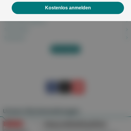
S-Fehler
Kostenlos anmelden
Saisonale allergische Rhinitis
Salmonellenvergiftung
Salmonellose
Sarkoidose
Alles anzeigen
Unsere Wochenzeitungen
Gesundheitsseiten