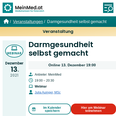
Link zur Startseite
Öf
Veranstaltungen
Darmgesundheit selbst gemacht
Veranstaltung
Darmgesundheit
selbst gemacht
WEBINAR
Dezember
Online
·
13. Dezember
·
19:00
13
Anbieter: MeinMed
2021
19:00 – 20:30
Webinar
Julia Auinger, MSc
Im Kalender
Hier am Webinar
speichern
teilnehmen