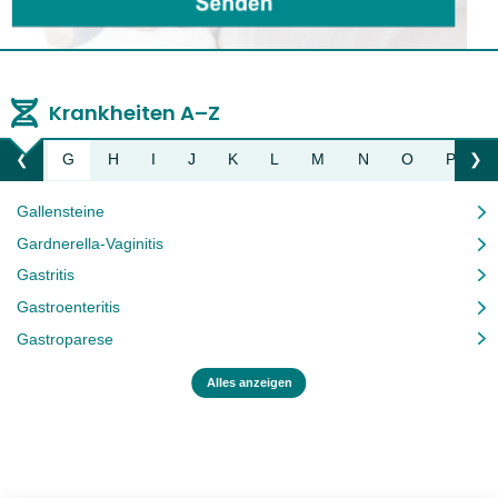
Krankheiten A–Z
F
G
H
I
J
K
L
M
N
O
P
❮
❯
Liste nach links bewegen
Li
Gallensteine
Gardnerella-Vaginitis
Gastritis
Gastroenteritis
Gastroparese
Alles anzeigen