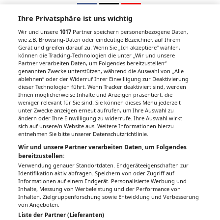
Ihre Privatsphäre ist uns wichtig
Wir und unsere
1017
Partner speichern personenbezogene Daten,
wie z.B. Browsing-Daten oder eindeutige Bezeichner, auf Ihrem
Gerät und greifen darauf zu. Wenn Sie „Ich akzeptiere“ wählen,
Unsere Wochenzeitungen
können die Tracking-Technologien die unter „Wir und unsere
Partner verarbeiten Daten, um Folgendes bereitzustellen“
Gesundheitsseiten
genannten Zwecke unterstützen, während die Auswahl von „Alle
ablehnen“ oder der Widerruf Ihrer Einwilligung zur Deaktivierung
dieser Technologien führt. Wenn Tracker deaktiviert sind, werden
Hier finden Sie die aktuelle Ausgabe der
Ihnen möglicherweise Inhalte und Anzeigen präsentiert, die
Gesundheitsberichterstattung in den 120
weniger relevant für Sie sind. Sie können dieses Menü jederzeit
unter Zwecke anzeigen erneut aufrufen, um Ihre Auswahl zu
Wochenzeitungen der RegionalMedien
ändern oder Ihre Einwilligung zu widerrufe. Ihre Auswahl wirkt
Austria sowie ein Archiv der vergangenen
sich auf unsere/n Website aus. Weitere Informationen hierzu
Ausgaben.
entnehmen Sie bitte unserer Datenschutzrichtlinie.
Wir und unsere Partner verarbeiten Daten, um Folgendes
bereitzustellen:
Verwendung genauer Standortdaten. Endgeräteeigenschaften zur
Identifikation aktiv abfragen. Speichern von oder Zugriff auf
Informationen auf einem Endgerät. Personalisierte Werbung und
Inhalte, Messung von Werbeleistung und der Performance von
Inhalten, Zielgruppenforschung sowie Entwicklung und Verbesserung
von Angeboten.
Liste der Partner (Lieferanten)